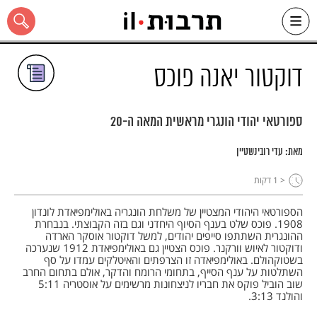
Ski
t
conten
דוקטור יאנה פוכס
ספורטאי יהודי הונגרי מראשית המאה ה-20
כל האתר
מאת:
עדי רובינשטיין
< 1
דקות
הספורטאי היהודי המצטיין של משלחת הונגריה באולימפיאדת לונדון
1908. פוכס שלט בענף הסיוף היחדני וגם בזה הקבוצתי. בנבחרת
ההונגרית השתתפו סייפים יהודים, למשל דוקטור אוסקר הארדה
ודוקטור לאיוש וורקנר. פוכס הצטיין גם באולימפיאדת 1912 שנערכה
בשטוקהולם. באולימפיאדה זו הצרפתים והאיטלקים עמדו על סף
השתלטות על ענף הסייף, בתחומי הרומח והדקר, אולם בתחום החרב
שוב הוביל פוקס את חבריו לניצחונות מרשימים על אוסטריה 5:11
והולנד 3:13.