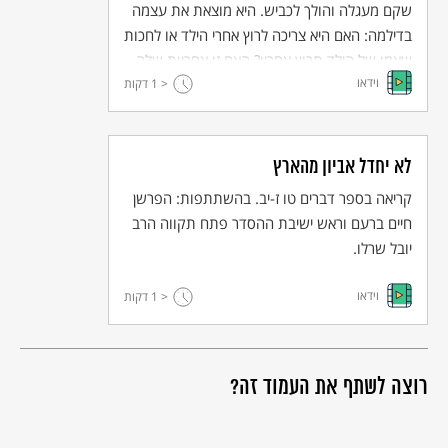
שקם מעגלה והולך לכביש. היא מוצאת את עצמה
בדילמה: האם היא צריכה לרוץ אחרי הילד או לחכות
שאמו של הילד תרוץ אחריו? האם זו אחריות שלה
וידאו
או של האמא של הילד?
< 1
דקות
לא יחדל אביון מהארץ
קריאה בספר דברים טו ז-יב. בהשתתפות: הפרשן
חיים ברעם וראש ישיבת ההסדר פתח תקווה הרב
יובל שרלו.
וידאו
< 1
דקות
רוצה לשתף את העמוד זה?