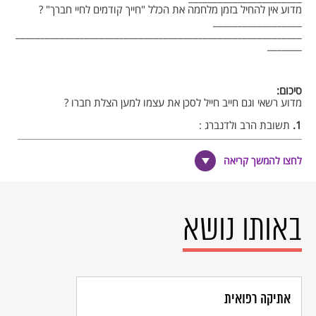
מדוע אין להחיל בזמן מלחמה את הכלל "חייך קודמים לחיי חברך" ?
__________________
__________________________________________________________
_______
סיכום:
מדוע רשאי וגם חייב חייל לסכן את עצמו למען הצלת חברו ?
1.
תשובת הרב ולדנברג :
_________________________________________________
2.
תשובת יצחק רבין :
לחצו להמשך קריאה
___________________________________________________
באותו נושא
אתיקה רפואית