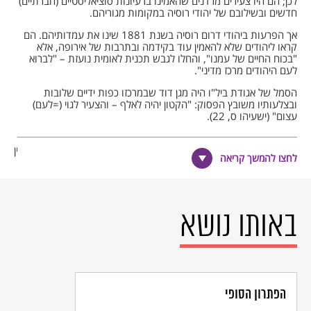
לכן; הם היו צעירים מרדנים שהאמינו ברעיונות סוציאליסטיים (חברתיים)
חדשים ובשילובם של יהודי רוסיה במקומות מגוריהם.
אך הפרעות ביהודי דרום רוסיה בשנת 1881 שינו את עמדותיהם. הם
קראו ליהודים שלא להאמין עוד בקידמה ובתרבות של אירופה, אלא
"בכוח החיים של עמנו", והחלו לגבש תכנית לאומית נועזת – "לברוא
לעם היהודים מרכז מדיני".
הסמל של אגודת ביל"ו היה מגן דוד שבמרכזו כפות ידיים שלובות
ובצלעותיו משובץ הפסוק: "הקטון יהיה לאלף – והצעיר לגוי (=לעם)
עצום" (ישעיהו ס, 22).
1. חיבת ציון: תנועה שצמחה בקרב יהודי מזרח אירופה – ברוסיה
וברומניה – בתחילת שנות ה- 80 של המאה ה- 19, על רקע יחסם העוין
לחצו להמשך קריאה
של השלטונות ליהודים והתפרצויות אנטישמיות, ששיאן – הפרעות
ביהודי דרום רוסיה בשנת 1881 ("הסופות בנגב"). חיבת ציון כללה
אגודות רבות שקמו ברוסיה וברומניה, והמשותף לכולן – השאיפה
לתחייה לאומית של היהודים במולדתם, בארץ ישראל, באמצעות עבודת
האדמה והמלאכה.
באותו נושא
הפתרון הסופי