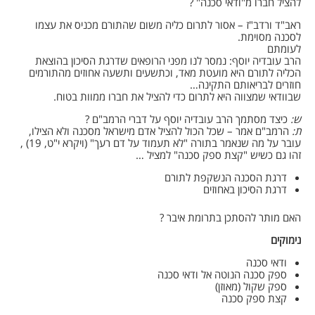
להציל חברו מ"ודאי סכנה" ?
ראב"ד ורדב"ז – אסור לתרום כליה משום שהתורם מכניס את עצמו
לסכנה מסוימת.
לעומתם
הרב עובדיה יוסף: נמסר לנו מפני הרופאים שדרגת הסיכון בהוצאת
הכליה לתורם היא מועטת מאד, וכתשעים ותשעה אחוזים מהתורמים
חוזרים לבריאותם התקינה…
שבוודאי שמצווה היא לתרום כדי להציל את חברו ממוות בטוח.
ש:
כיצד מסתמך הרב עובדיה יוסף על דברי הרמב"ם ?
ת:
הרמב"ם אמר – שכל הכול להציל אדם מישראל מסכנה ולא הצילו,
עובר על מה שנאמר בתורה "לא תעמוד על דם רעך" (ויקרא י"ט, 19) ,
זהו גם כשיש "קצת ספק סכנה" למציל …
דרגת הסכנה הנשקפת לתורם
דרגת הסיכון באחוזים
האם מותר להסתכן בתרומת איבר ?
נימוקים
ודאי סכנה
ספק סכנה הנוטה אל ודאי סכנה
ספק שקול (מאוזן)
קצת ספק סכנה