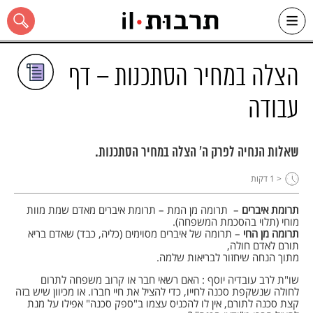
Ski
t
conten
הצלה במחיר הסתכנות – דף
עבודה
כל האתר
שאלות הנחיה לפרק ה' הצלה במחיר הסתכנות.
< 1
דקות
תרומת איברים
– תרומה מן המת – תרומת איברים מאדם שמת מוות
מוחי (תלוי בהסכמת המשפחה).
תרומה מן החי
– תרומה של איברים מסוימים (כליה, כבד) שאדם בריא
תורם לאדם חולה,
מתוך הנחה שיחזור לבריאות שלמה.
שו"ת לרב עובדיה יוסף : האם רשאי חבר או קרוב משפחה לתרום
לחולה שנשקפת סכנה לחייו, כדי להציל את חיי חברו. או מכיוון שיש בזה
קצת סכנה לתורם, אין לו להכניס עצמו ב"ספק סכנה" אפילו על מנת