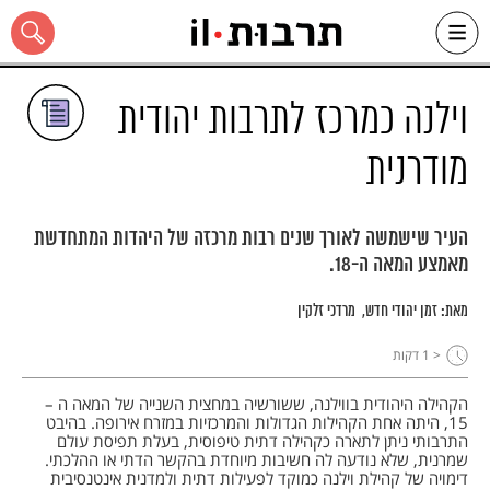
Ski
t
conten
וילנה כמרכז לתרבות יהודית
מודרנית
כל האתר
העיר שישמשה לאורך שנים רבות מרכזה של היהדות המתחדשת
מאמצע המאה ה-18.
מאת:
זמן יהודי חדש
מרדכי זלקין
< 1
דקות
הקהילה היהודית בווילנה, ששורשיה במחצית השנייה של המאה ה –
15, היתה אחת הקהילות הגדולות והמרכזיות במזרח אירופה. בהיבט
התרבותי ניתן לתארה כקהילה דתית טיפוסית, בעלת תפיסת עולם
שמרנית, שלא נודעה לה חשיבות מיוחדת בהקשר הדתי או ההלכתי.
דימויה של קהילת וילנה כמוקד לפעילות דתית ולמדנית אינטנסיבית