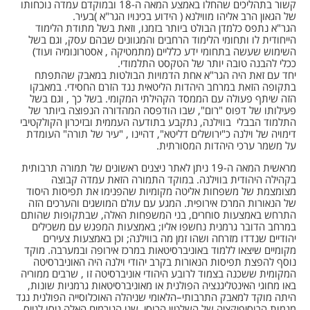
קשור בתהליכים שהחלו באמצע המאה ה-18 ובמוקדם עמדה נוכחותו
של הגאון הרב אליהו מווילנא ( הידוע בכינויו הגר"א )בעיר.
הגר"א נתפס כלמדן הבולט ביותר בזמנו, וזאת בשל מתודת הלימוד
הייחודית לו ותחומי הלימוד הרחבים והמגוונים שבהם עסק, וגם בשל
השימוש שעשה בתחומי ידע כלליים (מתמטיקה , אסטרונומיה ועוד)
ככלי להבנה טובה יותר של הטקסט התלמודי.
יחד עם זאת היה הגר"א אחת הדמויות הבולטות במאבק שהתפתח
בתקופה הזאת במרחב היהדות הליטאית נגד הזרם החסידי. במאבקו
הזה שיתף פעולה עם הממסד הקהילתי המקומי. בשל כך , וגם בשל
פעילותו של דפוס "רום", שבו הודפסה המהדורה הנפוצה ביותר של
התלמוד הבבלי בווילנה, נתקבע בתודעה העממית ובזיכרון הקולקטיבי
דימויה של וילנה כ"ירושלים דליטא", דהיינו , "עיר של תורה" העומדת
על משמר ערכי היהדות המסורתית.
מראשית המאה ה-19 ניתן לאתר ניצנים ראשונים של תמורה תרבותית
בקהילה היהודית בווילנה. במוקד התמורה הזאת עמדה קבוצה
מצומצמת של משפחות אליטה מקומיות שהפנימו את תפיסות היסוד
של הנאורות המרכז אירופית. המגע עם עולם המושגים והערכים הזה
התרחש באמצעות סוחרים, בני המשפחות האלה, שבתקופות שהותם
במרחב הדובר גרמנית נחשפו אליו; באמצעות המפגש עם משכילים
יהודיים שנדדו מזרחה ושהו זמן מה בווילנה; וכן באמצעות צעירים
מקומיים שיצאו ללמוד באוניברסיטאות במרכז אירופה ובמערבה. מוקד
נוסף להפצת תפיסות הנאורות בקרב יהודי וילנה היה האוניברסיטה
המקומית ששכנה בצמוד לרובע היהודי אוניברסיטה זו , שרבים ממוריה
באו מחוגי האינטליגנציה הפולנית או מאוניברסיטאות גרמניות שונות,
היתה מוקד למאבק התרבותי–הלאומי שניהלה האוכלוסייה הפולנית נגד
מגמות הרוסיפיקציה של השלטון הרוסי. שני הגורמים האלה ניסו לגייס