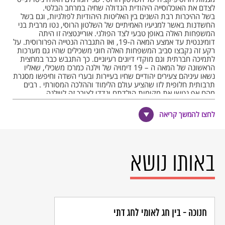
לצדם את האוכלוסייה היהודית הגדולה שחיה במרחב הבלטי.
בשל ההיכרות רבת השנים בין האליטות היהודיות לפולניות, וגם בשל
החשדנות באשר למניעיו האמיתיים של השלטון הרוסי, נטו מרבית בני
המשפחות האלה באופן טבעי לצד הפולני. אוריינטציה זו היתה
דומיננטית עד אמצע המאה ה-19, ואז התגברה הנטייה הפרורוסית. על
רקע זה נקבצו סביב המשפחות האלה חוגי משכילים שהיו גם מערכות
לתמיכה חברתית וגם מוקדי דיונים רעיוניים. כך התגבש כבר במחצית
הראשונה של המאה ה – 19 דימויה של וילנה כמרכז משכילי, שאליו
נשאו עיניהם צעירים יהודיים שחיו בעיירות ובערי השדה וחיפשו מסגרת
תרבותית חלופית לזו שהציע עולם הלימוד וההלכה המסורתי . רבים
מהם אף נטשו את מקומות הולדתם ונדדו לצורך זה לווילנה.
הביטוי הראשון ובעל המשמעות הרבה ביותר של התמורה התרבותית
לחצו להמשך קריאה
הזאת היה במישור החינוכי. קיומה של מערכת חינוך בעלת מאפיינים
משכיליים–מודרניים מעיד , יותר מכול , על עולמם התרבותי של
המעורבים בה – הורים , תלמידים ומורים. שילובם של צעיר או צעירה
במערכת זו היה ביטוי לתמורה התרבותית–הרעיונית שעברו ההורים
ולתפיסתם בדבר עולמם התרבותי העתידי הרצוי של ילדיהם . כבר
באותו נושא
בשנת 1808 נוסד בווילנה אחד מבתי הספר המודרניים הראשונים
לילדים יהודיים ברחבי מזרח אירופה כולה. היוזמה לייסוד בית הספר הזה
היתה של קבוצת פרופסורים פולניים מהאוניברסיטה המקומית ששאפו
להניע תהליכי אקולטורציה ופרודוקטיביזציה בחברה היהודית המקומית.
ההיענות הרבה ליוזמה הזאת, שבאה מצד משפחות שנמנו עם חוגים
שונים בחברה היהודית המקומית , מעידה על היקף קליטתם של
מרכיבים שונים מעולמה של הנאורות . על אף חייו הקצרים של המוסד
חנוכה - בין חג לאומי לחג דתי
החינוכי הזה , בעיקר מחמת קשיים תקציביים , ניתן לראות בו עדות