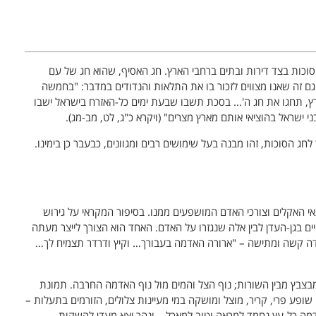
וכות בצד דירות ובתים ברחבי הארץ. חג האסיף, שהוא חג של עם
גם זה שאנו מצווים לזכור בו את התלאות והנדודים במדבר: "בחמשה
, תחגו את חג ה'… בסכת תשבו שבעת ימים כל-האזרח בישראל ישבו
 ישראל בהוציאי אותם מארץ מצרים" (ויקרא כ"ג, לט, מב-מג).
ג הסוכות, זהו מבנה בעל שימושים רבים ומגוונים, כבעבר כן בימינו.
 האקלים וצורכי האדם המושפעים ממנו. בסיפור המקראי על גירוש
יים בגן-העדן לבין אלה שנגזרו על האדם. האחד הוא הצורך לייצר מעתה
בודה קשה ומתישה – "ארורה האדמה בעבורך… וקיץ ודרדר תצמיח לך…
וא מבצבץ מבין השורות; נוף הצל והמים מול נוף האדמה החרבה. תמונת
שופע פרי, קריר, מוצל ומושקה במי מעיינות צלולים, הזורמים בתעלות –
האדמה כל-עץ נחמד למראה וטוב למאכל… ונהר יצא מעדן להשקות