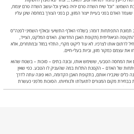
ובת השמש: "וכל שיח השדה טרם יהיה בארץ וכל-עשב השדה טרם יצמח,
 שעמד האדם בפני בעיית ייצור המזון, כן בפני הצורך במחסה שיגן עליו
 תמונת התפתחות דומה: בשלהי האלף התשיעי ובאלף השמיני לפנה"ס
תקופה הניאוליתית (תקופת האבן החדשה). האדם המלקט, הצייד,
רתום אותו לצרכיו. לא עוד ליקוט מקרי, התלוי במזל ובמתחרים, אלא
את עצמם כמקור מזון, וביות בעלי-חיים.
ם את המחסה הטבעי, ששימש אותו, ובונה בתים – סוכות – בשטח שהוא
תפתחות של האדם – הקטנת התלות במה שהעניק לו הטבע. כפי שאין
ונה כלים שיגבירו אותם, בתקופת האבן הקדומה, הוא פונה עתה לדרך
בבחירת מקום המגורים לתועלתו ולנוחיותו. הסוכות מלפני כעשרת
כרמל, מצטיירות כחיקוי בנוי של המערה – בקירותיהן ובסבך החורש
 במידת-מה למעבר מן המערה הייתה ההתחממות היחסית ועימה התמעטות
ר מכך השפיע ודאי המעבר לעבוד חלקות חקלאיות ולקביעת חזקות על
ו-ידיו – לא הוכתב לו מקום המגורים על-ידי מציאותו של מחסה טבעי.
י-חקלאי ועל-פי שני תנאי הקיום הבסיסיים האחרים – מים ובטחון.
פיתוה מקורות המים ושיפור אמצעי הביטחון והמגורים. האדם למד
ו המשיכה לשמשו בצורות שונות לאורך כל ההיסטוריה האנושית ובינוינו