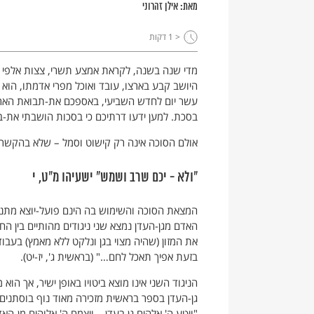
מאת:
אילן זהרוני
< 1
דקות
מדי שנה בשנה, לקראת אמצע תשרי, צצות אלפי ס
היושב קבע בארצו, עובד ואוכל מפרי אדמתו, הוא 
עשר יום לחדש השביעי, באספכם את-תבואת הארץ
בסכת. למען ידעו דרתיכם כי בסכות הושבתי את-בני
אולם הסוכה אינה רק קישוט וסמל – שלא בהקשר לח
"ולא - יכם שרב ושמש" ישעיהו מ"ט, י
המצאת הסוכה והשימוש בה הינם פועל-יוצא מתנאי
האדם מגן-העדן נמצא שני ניגודים מהותיים בין הח
את המזון (שהיה מצוי בגן ונלקט ללא מאמץ) בע
בזעת אפיך תאכל לחם…" (בראשית ג', יז-יט).
הניגוד השני אינו מוצא ביטויו באופן ישיר, אך ה
גן-העדן בספר בראשית מזכירה מאוד נוף בוסתנים 
"ויטע ה' אלהים גן בעדן… ויצמח ה' אלוהים מן-