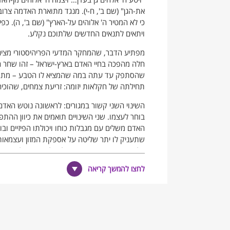
את-הגן" (שם ב', ח-י). מנגד מתוארת האדמה צר
כי לא המטיר ה' אלוהים על-הארץ" (שם ב', ה). כפי
ויתאים לתנאים החדשים שלתוכם נקלע.
מפתיע הדבר, שהמחקר המדעי הפריהיסטורי מציג
חלה מהפכה בחיי האדם בארץ-ישראל – זהו שחר ה
שהסתפק עד עתה במה שהמציא לו הטבע – מתחיל ל
תחילתה של חקלאות יזומה: זריעת צמחים, שהוכיחו 
השינוי השני קשור במגורים: לראשונה נוטש האד
בוחר לעצמו. שני השינויים תואמים את כיוון הה
האדם משלים עם מגבלות כוחו ויכולתו הפיזיים וב
שתעניק לו יתר שליטה על אספקת המזון ועצמאות 
אלפים שנה, ששרידיהן נתגלו על גדות נחל ארן שב
ומטפסיו באשר לחלקן העליון. מה שסייע, אולי,
לחצו להמשך קריאה
המשקעים, בשלהי האלף התשיעי לפנה"ס. אך יות
טריטוריות. מרגע שהחל האדם לבנות את מגוריו במ
מכאן ואילך נבחר מקום המגורים על-פי ערכי הכלכל
עתה נפתחה הדרך להתפתחות ייצור המזון, ניצול ו
לבנות בתים – אולם לא הניח את ידו מן הסוכה, וז