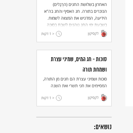
האחרון בשלושת החגים (הרְגָלים)
הנזכרים בתורה. חג האסיף והחג בה"א
הידיעה, המדגיש את המצווה לשמוח.
בשבעת ימי החג נוהגים לשבת בסוכה
(זכר ליציאת מצרים) ומברכים על
לקסיקון
< 1
דקות
"ארבעה מינים", ארבעה מיני צמחים
(אתרוג, לולב, הדס וערבה).
סוכות - חג המים, שמיני עצרת
ושמחת תורה
סוכות ושמיני עצרת הם חגים מן התורה,
המסיימים את חגי תשרי ואת השנה
החקלאית החולפת. שמחת תורה הוא חג
לקסיקון
< 1
דקות
חדש יחסית, הנחוג בארץ ביום שמיני
עצרת ובחוץ לארץ – למחרת.
נושאים: