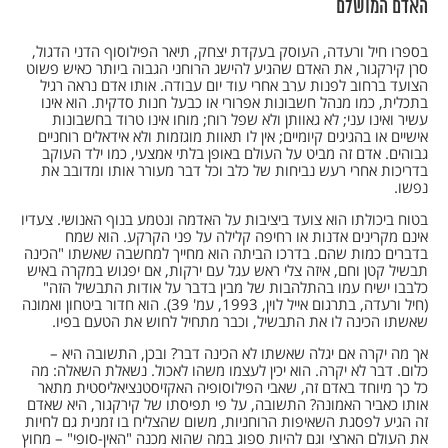
האדם המושלם
בספרו חיל ורעדה, העוסק בעקדת יצחק, תיאר הפילוסוף הדני הדגול,
סרן קירקגור, את האדם שהגיע להישג הרוחני הגבוה ביותר כאיש פשוט
הצועד ברחוב לפנות ערב אחרי עוד יום עבודה. אותו אדם נראה רגיל
בתכלית, כמו מנהל חשבונות אפרורי או כבעל חנות סדקית. הוא אינו
עשיר ואינו עני; לא גאוותן ולא שפל רוח; מוחו אינו טרוד בחשבונות
אישיים או בהגיגים קיומיים; אין לו תאוות מוגזמות ולא אידאלים רוחניים
גבוהים. אדם זה מביט על העולם באופן בלתי אמצעי, כמו ילד העוקב
בדריכות אחרי רעש נביחות של כלב וכל דבר מעורר אותו ומדובב את
נפשו.
בטוח ביכולתו הוא צועד ביציבות על האדמה ונטמע בנוף האנושי. צעדיו
אינם מקרינים אדנות או רחיפה קלילה על פני הקרקע. הוא שמח
בדברים כמות שהם. בדרכו הביתה הוא מחייך למחשבה שאשתו "הכינה
תבשיל קטן וחם, איזה צלי ראש עגל עם ירקות, אם יפגוש במקרה באיש
כלבבו ישיח עמו בהתלהבות של מבין בדבר על אודות התבשיל הזה"
(חיל ורעדה, בתרגום אייל לוין, 1993, עמ' 39). הוא חדור ביטחון ואמונה
שאשתו הכינה לו את התבשיל, וכבר מתחיל לחוש את הטעם בפיו.
אך מה יקרה אם יגלה שאשתו לא הכינה דבר? ובכן, התשובה היא –
כלום. דבר לא יקרה. הוא יכין לעצמו משהו לאכול. נשאלת השאלה: מה
כל כך מיוחד באדם זה, שאבי הפילוסופיה האקזיסטנציאליסטית מתאר
אותו כאביר האמונה? התשובה, על פי תפיסתו של קירקגור, היא שאדם
זה הגיע לפסגת השאיפות הרוחניות, משום שהצליח בו זמנית גם לחיות
את העולם הארצי וגם להיות ספוג במה שהוא מכנה "האין-סופי" – מחוץ