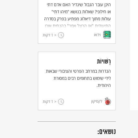
היכן עובר הגבול שיגדיר האם אדם דתי
או חילוני? שאלות בנושא "מיהו דתי"
עולות מתוך דיאלוג מפתיע בפרק בסדרה
התיעודית "אז הרצל אמר" בהנחית אורן
הרמן וינאי עופרן
וידאו
< 1
דקות
רָשׁוּיוֹת
הגדרות במרחב הפרטי והציבורי שבאות
לידי שימוש בתחומים רבים במסורת
היהודית.
לקסיקון
< 1
דקות
נושאים: