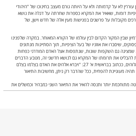
 עוררין לא על קדמותה ולא על היותה גורם מעצב בחינוכו של "היהודי
ם ציפיות דומות, שאאיר את המקרא כספרות שחרתה על דגלה את נושא
רכים מקובלות על פרשנים בפגישות מעין אלה של חדש וישן, של
ון שבין המקור הקדום לבין עולמו של הקורא המאוחר. במקרה שלפנינו
קים, שיסברו את אוזניו של בעל הציפיות, תוך הסתייגות מנתונים
 שמציגה גם השקפות שונות, שנתפסות אצל האדם המודרני כפחות
נת להבליט את תרומתו של המקרא גם לנושא חדשני זה, מטבע הדברים
תתמקד בתיאור האישה כמי שנבראה בצלמו של אלוהים, ככתוב בבראשית א' 27: "ויברא אלהים את האדם בצלמו בצלם
 תהיה מעוניינת להפחית, ככל שהדבר רק ניתן, מחשיבות התיאור
, 23-18); או שתנקוט שיטה מתוחכמת יותר ותנסה להאיר את התיאור השני כמבהיר וכמשלים את
יות, שינוי פרופורציות, ניתוק מן ההקשר, שכולן משרתות את הכיוון
יע לכלל מסקנה, שכבוד האדם הוא הנושא המרכזי בספרות המקרא.
פרות המקראית, כמבטאת עולם של אמונות ודעות שונה מעולמו של
יח מראש את מרכזיות הנושא וחשיבותו ולהזדרז ולחפש אחר ראיות, אלא
ע; וכן באיזה סוג של כבוד מדובר, כלום בכבוד לאדם באשר הוא אדם, או
ה. ההולך בדרך זו, בנושא כמו מעמד האישה במקרא, עשוי כמובן
ו לשמח את קהל שומעיו, בהתאם לציפיותיהם.