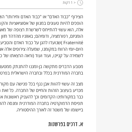
< 1
דקות
הצירוף "כבוד האדם" או "כבוד האדם וחירותו" הו
הופכים להיות טעונים במגוון של אסוציאציות והק
אלה, הוא עשוי להתייחס לשרשרת רצופה של מאבק
Fraternité )שנועדו להגן על כבוד האדם ו
היום-יומי הרווח במקומנו, שמעלה צירופים אלה 
לשמירה על קניינו, ועוד ועוד (וראה הרצאתו של כ
מטבע הדברים מתקשה בן-זמננו להתנתק ממטענים
בחברה המודרנית בכלל ובחברה הישראלית בפרט.
מצב זה עשוי להוות אבן נגף בכל פגישה עם מקור
מכריע בעיצוב הזהות והחיים של החברה. כל זאת מ
כבר במקורותינו הקדומים וכך להעניק ראשונות או
תפיסת הדמוקרטיה בחברה המודרנית ומנסה להחיל
ביישומו של משטר זה לאורך ההיסטוריה.
א. דרכים בפרשנות