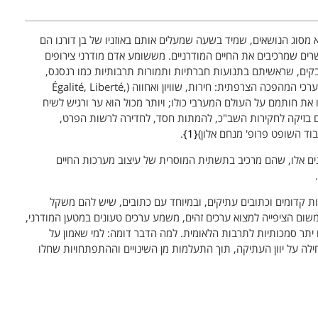
א מסוג הנושאים, שמיד בשעה שמעלים אותם באוזניו של בן דורנו הם
שרים שמרכיבים את החיים המודרניים. מששומע אדם מודרני צירופים
ים, שראשיתם בתנועות חברתיות ותמורות תרבותיות כמו רנסנס,
הומניזם, רפורמציה, ודומיהם; באוזניו מהדהד חזון ערכי המהפכה הצרפתית: חירות, שוויון ואחווה (Égalité, Liberté,
הטביעו את חותמם על העולם המערבי כולו; ויותר מכול הוא ער ורגיש לשיח
אם בזיקה לחקירות השב"כ, להמתות חסד, לחדירה לרשות הפרט,
בוד השופט פרופ' מנחם אלון)
1
.
 אלו, שהם מרכיב בתשתית המוסרית של עיצוב מערכות החיים
ות קדומים וכתובים עתיקים, ובמיוחד עם כתובים, שיש להם משקל
שום הציפייה למצוא ערכים זהים, משמע ערכים טעונים במטען המודרני,
 יתר סמכותיות לתרבות הלאומית. למה הדבר דומה: למי שאמון על
ה על יוון העתיקה, תוך התעלמות מן השינויים וההתפתחויות שחלו