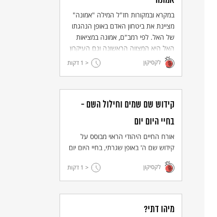
אמונה
במקרא ובמקורות חז"ל המילה "אמונה"
מציינת את ביטחון האדם באופן הנהגתו
של האל. לפי רמב"ם, אמונה במציאות
האל היא המצווה הראשונה וגם העיקרון
הראשון בי"ג עיקרי היהדות.
לקסיקון
< 1
דקות
קידוש שם שמים וחילול השם -
בחיי היום יום
אורח החיים היהודי הראוי מבוסס על
קידוש שם ה' באופן שגרתי, בחיי היום יום
: התנהגות נאותה כלפי הזולת והחברה
לקסיקון
< 1
דקות
כאמצעי להאדרת האמונה היהודית.
היפוכו - חילול השם: ביזוי שם ה' בגלל
מעשים לא ראויים של מאמיניו, הגורמים
לזילות באמונה היהודית.
מיהו דתי?