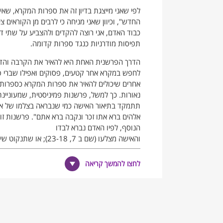
לפי שאני מייצגת בדיון זה את ספרות המקרא, שאין
החדש", וכיוון שאני מניחה כי לרבים מן הקוראי
כבוד האדם, אני רוצה להקדים ולהצביע על שתי ד
תפיסות מודרניות כנגד ספרות קדומה.
הדרך הפרשנית האחת היא להאיר את הקרבה והדמי
לחפש במקרא אחר קטעים, פסוקים ואפילו שברי פסו
אחרים שיכולים להאיר את ספרות המקרא כספרות
נאורות. כך למשל, פרשנות פמיניסטית, שמעוניי
אלהים ברא אתו זכר ונקבה ברא אתם". פרשנות זו
הנוסף, לפיו האדם נברא לבדו
והאישה מצלעו (שם ב 7
קודמו. פרשנות מסוג זה נוקטת דרכים של הרמוניזצ
האפולוגטי
2
. לבוחרים בדרך פרשנית זו קל להג
לחצו להמשך קריאה
הדרך האחרת היא לנסות ולבדוק מה יחסה של הס
הקורא המאוחר, לסוגיה זו של כבוד האדם. לא להנ
לבדוק אם אכן יש לאדם כבוד במקרא ואם כן אז מדו
רק לאדם שמשתייך לקבוצה חברתית מסוימת, וכדומ
להגיע לכלל מסקנה שמעמדה נחות, ובכך לאכזב א