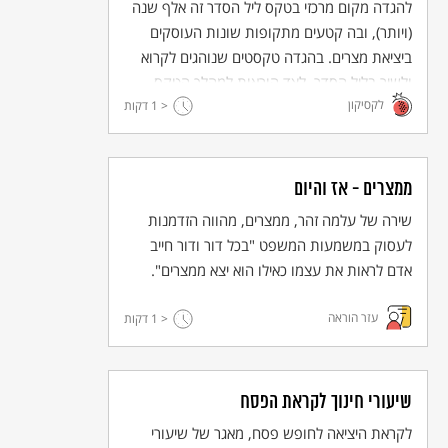
להגדה מקום מרכזי בטקס ליל הסדר זה אלף שנה
(ויותר), ובה קטעים מתקופות שונות העוסקים
ביציאת מצרים. בהגדה טקסטים שנוהגים לקרוא
ולשיר בליל הסדר, לצד הוראות למהלך הטקס.
לקסיקון
< 1
קהל היעד העיקרי שלה הוא הדור הצעיר, שאמור
דקות
להמשיך ולהעביר את הסיפור לדורות הבאים.
ממצרים - אז והיום
שירה של עלמה זהר, ממצרים, מהווה הזדמנות
לעסוק במשמעות המשפט "בכל דור ודור חייב
אדם לראות את עצמו כאילו הוא יצא ממצרים".
עזר הוראה
< 1
דקות
שיעורי חינוך לקראת הפסח
לקראת היציאה לחופש פסח, מאגר של שיעורי