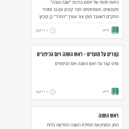
ניתוח חזותי של חמש ברכות "שנה טובה"
מקיבוצים. משתתפים: חבר קיבוץ עין-גב ומזכיר
התק"ם לשעבר מוקי צור ועורך "החדר" בן קיבוץ
אפיקים אסף ענברי. החלק הראשון העוסק בנושא.
וידאו
< 1
דקות
קצרים על מועדים - ראש השנה ויום הכיפורים
סרט קצר על ראש השנה ויום הכיפורים
וידאו
< 1
דקות
ראש השנה
החג המציין את תחילת השנה החדשה בלוח