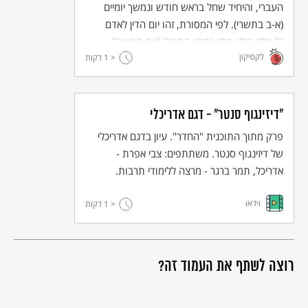
העברי, והיחיד שחל בראש חודש ונמשך יומיים
(א-ב בתשרי). לפי המסורת, זהו יום הדין לאדם
ולעולם כולו. החג נקרא בתורה "יום תרועה",
לקסיקון
< 1
"זיכרון תרועה" - לציון המצווה המיוחדת לו: תקיעת
דקות
שופר.
"דיזינגוף סנטר" - דגם אדריכלי
פרק מתוך התוכנית "החדר". עיון בדגם אדריכלי
של דיזינגוף סנטר. משתתפים: צבי אפרת -
אדריכל, תמר ברגר - מרצה ללימודי תרבות.
וידאו
< 1
דקות
רוצה לשתף את העמוד זה?