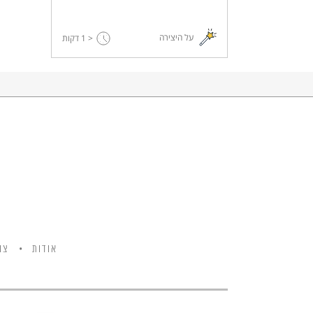
על היצירה
< 1
דקות
אודות
צו