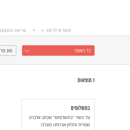
חומרים לכיתה
קריאה והעמקה
כל האתר
Ski
t
כל האתר
סוג פרי
conten
1
תוצאות
בתשלומים
על השיר "בתשלומים" שכתב אלברט
שטרית והלחין אברמינו מוגרבי.