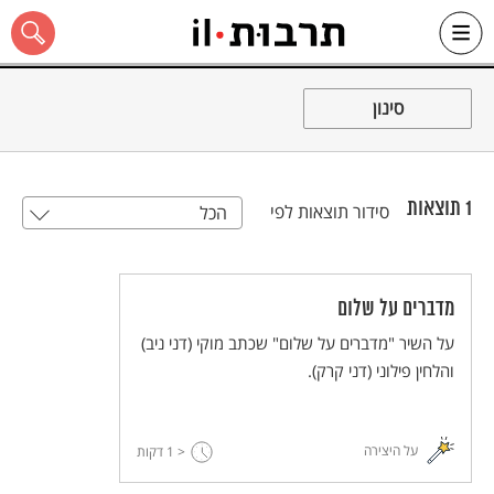
Ski
t
סינון
conten
1
תוצאות
סידור תוצאות לפי
הכל
כל האתר
מדברים על שלום
על השיר "מדברים על שלום" שכתב מוקי (דני ניב)
והלחין פילוני (דני קרק).
על היצירה
< 1
דקות