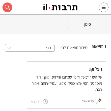
Ski
t
סינון
conten
1
תוצאות
סידור תוצאות לפי
הכל
כל האתר
נופל וקם
על השיר "נופל וקם" שכתבו והלחינו מוקי, דוד
מוסקטל, חמי ארצי כפיר, פילוני, עמיר ירוחם ואמיר
בסר.
על היצירה
< 1
דקות