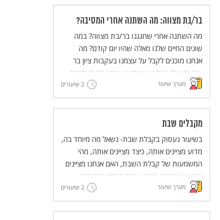
בר/בת מצווה: מה השתנה אחרי המסיבה?
מה השתנה אחרי שחגגנו בר/בת מצווה? במה
שונים החיים שלנו מאלה שהיו יום קודם? מה
אנחנו מוכנים לקבל על עצמנו בעקבות ציון בר
ובת מצווה? הכלים שישמשו אותנו הם תצלומים
מערך שיעור
2 שיעורים
של הצלם ציון עוזרי מתוך הסדרה "עדשה יהודית"
וטקסטים מתוך התרבות היהודית ישראלית.
מקבלים שבת
בשיעור נעסוק בקבלת שבת- נשאל מה מיוחד בה,
מדוע מציינים אותה, כיצד מציינים אותה, מהי
המשמעות של קבלת השבת, האם אנחנו מציינים
אירועים נוספים בחיינו שהם דומים במהותם
מערך שיעור
לקבלת שבת?
2 שיעורים