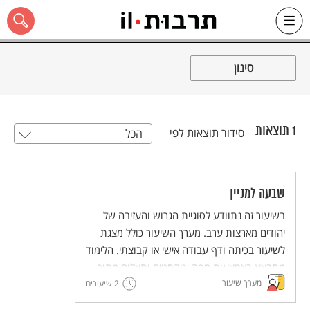
Ski
t
סינון
conten
1
תוצאות
סידור תוצאות לפי
הכל
כל האתר
שבעה למניין
בשיעור זה נתוודע לסוגיית הגרוש והעזיבה של
יהודים מארצות ערב. מערך השיעור כולל מצגת
לשיעור בכיתה ודף עבודה אישי או קבוצתי. הלימוד
מתבצע באמצעות מפה, טקסטים ותצלום מתוך
מערך שיעור
גלריית "עדשה יהודית".
2 שיעורים