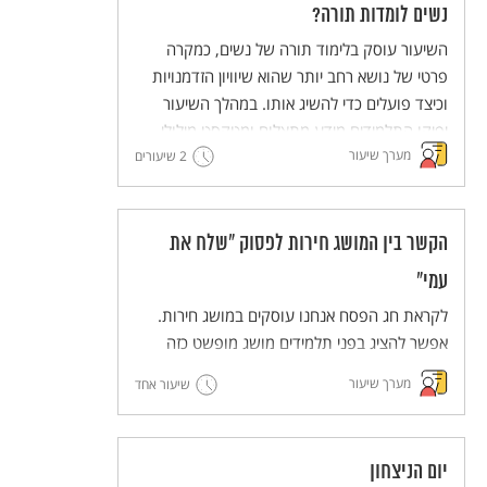
נשים לומדות תורה?
השיעור עוסק בלימוד תורה של נשים, כמקרה
פרטי של נושא רחב יותר שהוא שיוויון הזדמנויות
וכיצד פועלים כדי להשיג אותו. במהלך השיעור
יפיקו התלמידים מידע מתצלום ומטקסט מילולי,
מערך שיעור
ויצלמו בעצמם.
2 שיעורים
הקשר בין המושג חירות לפסוק "שלח את
עמי"
לקראת חג הפסח אנחנו עוסקים במושג חירות.
אפשר להציג בפני תלמידים מושג מופשט כזה
באמצעות אירועים שהתרחשו במציאות. המשותף
מערך שיעור
שיעור אחד
לשני האירועים האלה הוא השימוש בפסוק "שלח
את עמי" ובעקבות כך הקשר לחג החירות. שיעור
פעיל בשילוב צילום
יום הניצחון