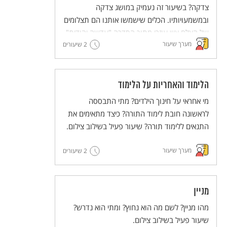
צדקה? בשיעור זה נעמיק במושג צדקה
ובמשמעויותיו. הכלים שישמשו אותנו הם תצלומים
של הצלם ציון עוזרי מתוך הסדרה "עדשה יהודית"
מערך שיעור
וטקסטים מתוך התרבות היהודית-ישראלית.
2 שיעורים
הלימוד והאחריות על הלימוד
מי אחראי על חינוך הילדים? מתי התבססה
לראשונה חובת לימוד התורה? כיצד מתאימים את
התנאים ללימוד תורה? שיעור פעיל בשילוב צילום.
מערך שיעור
2 שיעורים
מניין
מהו מניין? לשם מה הוא נחוץ? ומתי הוא נדרש?
שיעור פעיל בשילוב צילום.