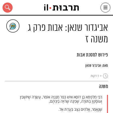
Ski
t
conten
אביגדור שנאן: אבות פרק ג
משנה ז
כל האתר
פירוש למסכת אבות
מאת:
אביגדור שנאן
< 1
דקות
משנה
רַבִּי חֲלַפְתָּא בֶן דּוֹסָא אִישׁ כְּפַר חֲנַנְיָה אוֹמֵר, עֲשָׂרָה שֶׁיּוֹשְׁבִין
וְעוֹסְקִין בַּתּוֹרָה, שְׁכִינָה שְׁרוּיָה בֵינֵיהֶם,
שֶׁנֶּאֱמַר, אֱלֹהִים נִצָּב בַּעֲדַת אֵל.