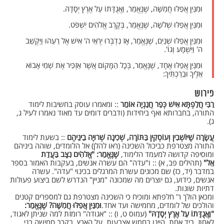
וּמִנַּיִן אֲפִלּוּ חֲמִשָּׁה, שֶׁנֶּאֱמַר, וַאֲגֻדָּתוֹ עַל אֶרֶץ יְסָדָהּ.
וּמִנַּיִן אֲפִלּוּ שְׁלשָׁה, שֶׁנֶּאֱמַר, בְּקֶרֶב אֱלֹהִים יִשְׁפֹּט.
וּמִנַּיִן אֲפִלּוּ שְׁנַיִם, שֶׁנֶּאֱמַר, אָז נִדְבְּרוּ יִרְאֵי ה' אִישׁ אֶל רֵעֵהוּ וַיַּקְשֵׁב
ה' וַיִּשְׁמָע וְגוֹ'.
וּמִנַּיִן אֲפִלּוּ אֶחָד, שֶׁנֶּאֱמַר, בְּכָל הַמָּקוֹם אֲשֶׁר אַזְכִּיר אֶת שְׁמִי אָבוֹא
אֵלֶיךָ וּבֵרַכְתִּיךָ:
פירוש
רַבִּי חֲלַפְתָּא אִישׁ כְּפַר חֲנַנְיָה אוֹמֵר
:: ומאמרו עוסק בחשיבות לימוד
התורה, בחברותא ואף ביחידות (ודברים דומים עד מאוד נאמרו לעיל ג,
ג).
עֲשָׂרָה שֶׁיּוֹשְׁבִין וְעוֹסְקִין בַּתּוֹרָה, שְׁכִינָה שְׁרוּיָה בֵינֵיהֶם
:: בשעת לימוד
התורה מצטרפת כביכול השכינה (ראו להלן) אל הלומדים, שוהה ביניהם
ומוסיפה קדושה למעמד הלימוד,
שֶׁנֶּאֱמַר: "אֱלהִֹים נִצָּב בַּעֲדַת
אֵל"
(תהילים פב, א) :: ו"עדה" הם עשרה אנשים, בעקבות האמור בספר
במדבר (יד, כז) שם מכונים עשרת המרגלים בכינוי "עדה". עשרה
אנשים, כידוע, גם יוצרים מה שמכונה "מניין" הנדרש לשם ביצוע פעולות
דתיות שונות.
ומכאן הולך ר' חלפתא ומוכיח כי השכינה מצטרפת גם למספרים קטנים
והולכים של לומדים, מחמישה ועד אחד.
וּמִנַּיִן אֲפִלּוּ חֲמִשָּׁה? שֶׁנֶּאֱמַר:
"וַאֲגֻדָּתוֹ עַל אֶרֶץ יְסָדָהּ"
(עמוס ט, ו) :: "אגודה" רומזת למה שניתן לאגוד,
לאחוז, ביד אחת, היינו בחמש אצבעות. על הארץ, בקרב חמישה בני