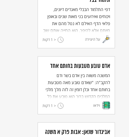
תלמוד בבלי
דפי התלמוד הבבלי מאגדים דיונים,
ויכוחים ואירועים בני מאות שנים ובאופן
פלאי הדף האילם לא נטל מהם את
חיותם אלא להיפך, הוא החייה אותם שוב
ושוב לאורך הדורות.
על היצירה
< 1
דקות
אדם טובע מטבעות בחותם אחד
המשנה משווה בין אדם בשר ודם
להקב"ה: "שאדם טובע מאה מטבעות
בחותם אחד וכלן דומין זה לזה מלך מלכי
המלכים הקדוש ברוך הוא טובע את כל
האדם בחותמו של אדם הראשון ואין אחד
וידאו
< 1
דקות
מהם דומה לחברו". מהי אותה טביעת
מטבעות שאליה מתייחסת המשנה?
אביגדור שנאן: אבות פרק א משנה