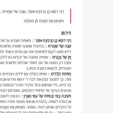
רַבִּי דוֹסָא בֶן הַרְכִּינָס אוֹמֵר, שֵׁנָה שֶׁל שַׁחֲרִית, וְיַ
מוֹצִיאִין אֶת הָאָדָם מִן הָעוֹלָם:
פירוש
רַבִּי דוֹסָא בֶּן הָרְכִּינָס אוֹמֵר
:: ומאמרו מצביע על ארב
שֵׁנָה שֶׁל שַׁחֲרִית
:: בהיעדר אמצעי תאורה מלאכותיים
דרש ממנו לקום למלאכת יומו עם עלות השחר ולא ל
וְיַיִן שֶׁל צָהֳרַיִם
:: שתייה מתונה של יין (ראו גם להלן
זמנה רק בסופו של יום, לאחר שכלתה מלאכת האדם
הצהריים, להוציא בשבת ובחג.)
וְשִׂיחַת הַיְלָדִים
:: שיחה בטלה עם ילדים בעניינים 
מזה. כך למצער מבין את דברי ר' דוסא מדרש אבות 
בני ביתו, כדי שנמצא בטל מדברי תורה" (הוספה ב'
מכוונים בעיקר אל תלמידי החכמים, ומטרתם לעודד
וִישִׁיבַת בָּתֵּי כְנֵסִיּוֹת שֶׁל עַמֵּי הָאָרֶץ
:: הכוונה לישיבה
או בטלה לשמה, בחברת אנשים מעוטי תורה המזלזל
כל הדברים שנמנו לעיל, כאמור, מוֹצִיאִין אֶת הָאָד
ניוון רוחני. – גם מי שלא יסכים עם כל הצעותיו 