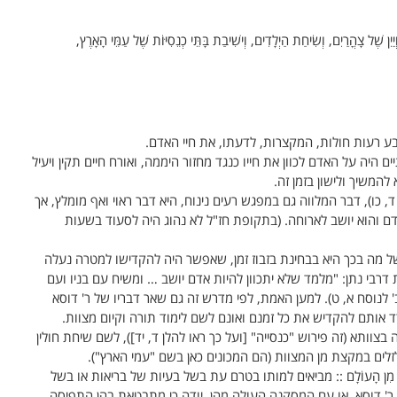
יִן שֶׁל צָהֳרַיִם, וְשִׂיחַת הַיְלָדִים, וְישִׁיבַת בָּתֵּי כְנֵסִיּוֹת שֶׁל עַמֵּי הָאָרֶץ,
ע רעות חולות, המקצרות, לדעתו, את חיי האדם.
 היה על האדם לכוון את חייו כנגד מחזור היממה, ואורח חיים תקין ויעיל
המשיך ולישון בזמן זה.
 ד, כו), דבר המלווה גם במפגש רעים נינוח, היא דבר ראוי ואף מומלץ, אך
 והוא יושב לארוחה. (בתקופת חז"ל לא נהוג היה לסעוד בשעות
של מה בכך היא בבחינת בזבוז זמן, שאפשר היה להקדישו למטרה נעלה
דרבי נתן: "מלמד שלא יתכוון להיות אדם יושב … ומשיח עם בניו ועם
 לנוסח א, ט). למען האמת, לפי מדרש זה גם שאר דבריו של ר' דוסא
 אותם להקדיש את כל זמנם ואונם לשם לימוד תורה וקיום מצוות.
 בצוותא (זה פירוש "כנסייה" [ועל כך ראו להלן ד, יד]), לשם שיחת חולין
ים במקצת מן המצוות (הם המכונים כאן בשם "עמי הארץ").
ָם מִן הָעוֹלָם :: מביאים למותו בטרם עת בשל בעיות של בריאות או בשל
של ר' דוסא, או עם המסקנה העולה מהן, יודה כי מתבטאת בהן התפיסה