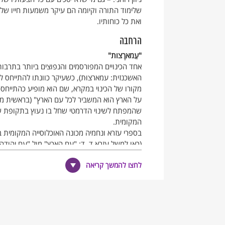
שלימוד התורה וקיומה הם עיקר משמעות חייו של הא
ואת כל כוחותיו.
הרחבה
"עֵמארֶצות"
אחד הכינויים המפורסמים והנפוצים ביותר בתרבות 
האשכנזית: עמארצוּת), כשעיקר כוונתו להתייחס לאנ
מקורו של הכינוי במקרא, שם הוא מופיע כהתייחסו
על הארץ הוא המשביר לכל עם הארץ" (בראשית מב,
שהמפתח לשינוי הדרמטי שחל בו נעוץ בתקופת שיב
המקומית.
בספרי עזרא ונחמיה מכונה האוכלוסייה המקומית בכ
(ראו למשל עזרא ד, ד: "עם הארץ" מול "עם יהודה"
שהעניקה את המשמעות השלילית לביטוי, כפי שזו 
לחצו להמשך קריאה
כאן "עם הארץ" הוא כינוי של זלזול במי שאין לו י
מעשרות) וכיוצא בזה (וראו גם ב, ו).
בדרך כלל מתייחסים חכמינו אל "עם הארץ" בזלזול ה
הארץ מותר לקורעו כדג…" (בבלי, פסחים מט ע"ב
ששונאים אומות העולם את ישראל" (שם).
עם זאת דומה, שבמהלך המאה השלישית חל שינוי ב