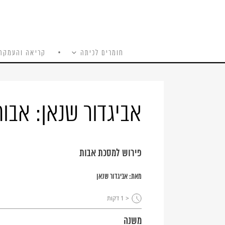
חומרים לכיתה
קריאה והעמקה
כל האתר
Ski
t
conten
אביגדור שנאן: אבות
פירוש למסכת אבות
מאת:
אביגדור שנאן
< 1
דקות
משנה