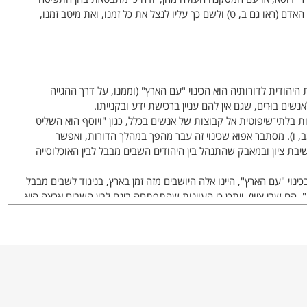
דם (ראו גם ב, ט) ולשם כך עליו לנצל את כל זמנו, ואת מיטב זמנו,
היהודית לדורותיה הוא הכינוי "עם הארץ" (וממנו, על דרך ההגייה
שים בוּרים, שגם אין להם עניין ברכישת ידע ובקנייתו.
ת בלתי־שיפוטית אל קבוצות של אנשים בכלל, כגון "ויוסף הוא השליט
 ו). מסתבר אפוא שכינוי זה עבר מהפך במהלך הדורות, ואפשר
ת ציון ובמאבק שהתנהל בין היהודים השבים מבבל לבין האוכלוסייה
ינוי "עם הארץ", היינו אלה היושבים מזה זמן בארץ, בניגוד לשבים מבבל
, הם שבי ציון). ייתכן כי העוינות שהתפתחה בינם לבין השבים ארצה היא
עולה מאוחר יותר מספרות חז"ל.
דע תורני של ממש ומי שאיננו מקפיד על קיום מצוות (כגון הפרשת
טבול אף בעוינות, כגון "אמר רבי שמואל בר נחמני אמר רבי יוחנן: "עם
); "גדולה שנאה ששונאים עמי הארץ לתלמיד חכם יותר משנאה
יחסם של חכמים אל עם הארץ, ואת התמונה ניתן על כן לאזן בדבריו