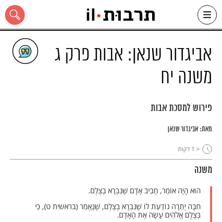
Ski
t
conten
אביגדור שנאן: אבות פרק ג
משנה יח
כל האתר
פירוש למסכת אבות
מאת:
אביגדור שנאן
< 1
דקות
משנה
הוּא הָיָה אוֹמֵר, חָבִיב אָדָם שֶׁנִּבְרָא בְצֶלֶם.
חִבָּה יְתֵרָה נוֹדַעַת לוֹ שֶׁנִּבְרָא בְצֶלֶם, שֶׁנֶּאֱמַר (בראשית ט), כִּי
בְּצֶלֶם אֱלֹהִים עָשָׂה אֶת הָאָדָם.