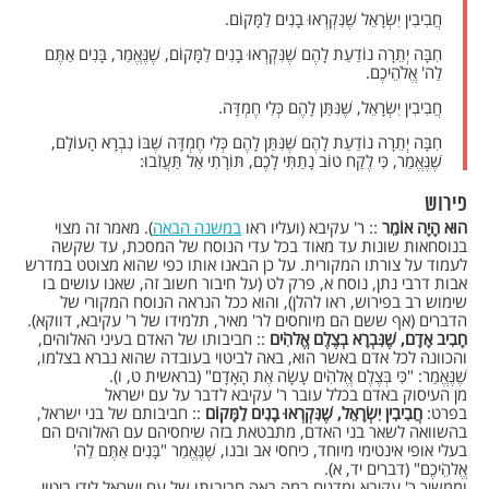
חֲבִיבִין יִשְׂרָאֵל שֶׁנִּקְרְאוּ בָנִים לַמָּקוֹם.
חִבָּה יְתֵרָה נוֹדַעַת לָהֶם שֶׁנִּקְרְאוּ בָנִים לַמָּקוֹם, שֶׁנֶּאֱמַר, בָּנִים אַתֶּם
לַה' אֱלֹהֵיכֶם.
חֲבִיבִין יִשְׂרָאֵל, שֶׁנִּתַּן לָהֶם כְּלִי חֶמְדָּה.
חִבָּה יְתֵרָה נוֹדַעַת לָהֶם שֶׁנִּתַּן לָהֶם כְּלִי חֶמְדָּה שֶׁבּוֹ נִבְרָא הָעוֹלָם,
שֶׁנֶּאֱמַר, כִּי לֶקַח טוֹב נָתַתִּי לָכֶם, תּוֹרָתִי אַל תַּעֲזֹבוּ:
פירוש
הוּא הָיָה אוֹמֵר
:: ר' עקיבא (ועליו ראו
במשנה הבאה
). מאמר זה מצוי
בנוסחאות שונות עד מאוד בכל עדי הנוסח של המסכת, עד שקשה
לעמוד על צורתו המקורית. על כן הבאנו אותו כפי שהוא מצוטט במדרש
אבות דרבי נתן, נוסח א, פרק לט (על חיבור חשוב זה, שאנו עושים בו
שימוש רב בפירוש, ראו להלן), והוא ככל הנראה הנוסח המקורי של
הדברים (אף ששם הם מיוחסים לר' מאיר, תלמידו של ר' עקיבא, דווקא).
חָבִיב אָדָם, שֶׁנִּבְרָא בְצֶלֶם אֱלהִֹים
:: חביבותו של האדם בעיני האלוהים,
והכוונה לכל אדם באשר הוא, באה לביטוי בעובדה שהוא נברא בצלמו,
שֶׁנֶּאֱמַר: "כִּי בְּצֶלֶם אֱלהִֹים עָשָׂה אֶת הָאָדָם" (בראשית ט, ו).
מן העיסוק באדם בכלל עובר ר' עקיבא לדבר על עם ישראל
בפרט:
חֲבִיבִין יִשְׂרָאֵל, שֶׁנִּקְרְאוּ בָנִים לַמָּקוֹם
:: חביבותם של בני ישראל,
בהשוואה לשאר בני האדם, מתבטאת בזה שיחסיהם עם האלוהים הם
בעלי אופי אינטימי מיוחד, כיחסי אב ובנו, שֶׁנֶּאֱמַר "בָּנִים אַתֶּם לַה'
אֱלהֵֹיכֶם" (דברים יד, א).
וממשיך ר' עקיבא ומדגים במה באה חביבותו של עם ישראל לידי ביטוי