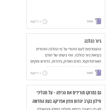
מאמר
< 1
דקות
גיור כהלכה
ההצטרפות לעם היהודי על פי ההלכה היהודית
נקראת גיור כהלכה. זוהי גישתו של הזרם
האורתודוקסי, הזרם האדוק ביהדות, הדורש ומקיים
שמירה מדוקדקת על מצוות הדת בדרך
מאמר
המסורתית שהתוו חכמי התורה והפוסקים.
< 1
דקות
גם במרוקו מורידים את הכיפה - על תהליכי
חילון בקרב יהדות צפון אפריקה בעת החדשה
לא רק במערב כרסמו תהליכי החילון וההשכלה