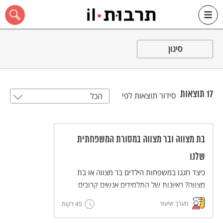
Ski
t
סינון
conten
17
תוצאות
סידור תוצאות לפי
הכל
כל האתר
בת מצווה ובר מצווה במסורת המשפחתית
שלנו
כיצד חגגו במשפחות הילדים בר מצווה או בת
מצווה? ראיונות של התלמידים אנשים קרובים
אליהם יסייעו לנו להרחיב ולהכיר את הדרכים
מערך שיעור
45 דקות
השונות לציון החגיגה ואת הדמיון וההבדל בינם
לבין המשפחות.