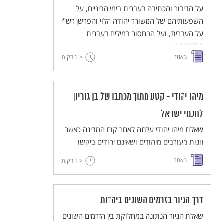
על הדיבור והכתיבה בעברית בימי הביניים, על
השפעותיהם של המשורר יהודה הלוי והפרשן רש"י
על העברית, ועל המחסור במילים בעברית
בתקופה זו.
מאמר
< 1
דקות
מיהו יהודי - קטע מתוך מכתבו של בן גוריון
לחכמי ישראל
שאלת מיהו יהודי עלתה לאחר קום המדינה כאשר
זוגות מעורבים מיהודים ושאינם יהודים ביקשו
לרשום את ילדיהים כיהודים. בשנת 1955 החליטה
מאמר
< 1
דקות
הממשלה למנות וועדה שתכריע בנושא זה.
במסגרת זו כתב בן גוריון מכתב לחכמי ישראל
בבקשה להביע את דעתם בנושא.
דרך הגיור בזרמים השונים ביהדות
שאלת הגיור הנתונה במחלוקת בין הזרמים השונים