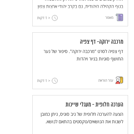
בגוף הקהילה היהודית, גם בקרב יהודי ארצות צפון
אפריקה, המאופיינים בד"כ בשמירה על אורח חיים
מאמר
< 1
דקות
מסורתי, התרחשו תהליכים של יציאה מהגטו
התרבותי.
מרכבה ירוקה- דף צפיה
דף צפיה לסרט "מרכבה ירוקה". סיפור של נער
החושף סוגיות בגיור ויהדות
עזר הוראה
< 1
דקות
הערכה חלופית - מעגלי שייכות
הצעה להערכה חלופית של ניב סוניס, ניתן כמובן
לשנות את הנושאים/טקסטים בהתאם לנושא.