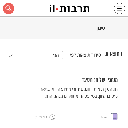
Ski
t
סינון
conten
1
תוצאות
סידור תוצאות לפי
הכל
כל האתר
מנהגיו של חג הסיגד
חג הסיגְד, אותו חוגגים יהודי אתיופיה, חל בתאריך
כ"ט בחשוון. בטקסט זה מתוארים מנהגי החג.
מאמר
< 1
דקות