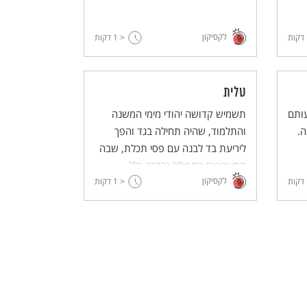
לקסיקון
דקות
< 1
דקות
טלית
עותם
תשמיש קדושה יהודי מימי המשנה
ה.
והתלמוד, שהיה תחילה בגד והפך
ליריעת בד לבנה עם פסי תכלת, שבה
מתעטפים בתפילה (בדרך כלל
לקסיקון
דקות
< 1
בתפילת הבוקר).הטלית שימשה מקור
דקות
השראה לדגל התנועה הציונית,
שנקבע גם כדגל המדינה.