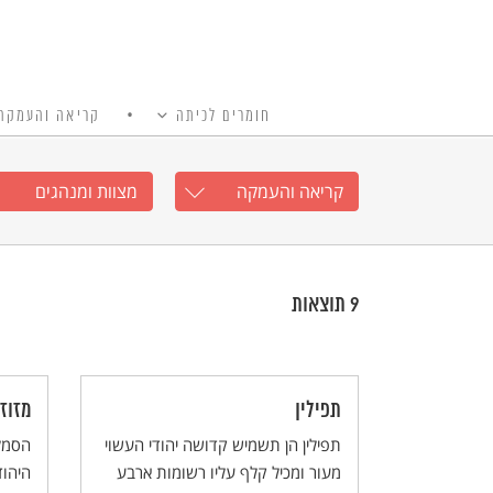
חומרים לכיתה
קריאה והעמקה
כל האתר
Ski
t
קריאה והעמקה
מצוות ומנהגים
conten
9
תוצאות
תפילין
מזוז
תפילין הן תשמיש קדושה יהודי העשוי
הסמל
מעור ומכיל קלף עליו רשומות ארבע
היהוד