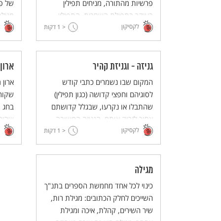
פרשיות מהתורה, מניחים תפילין
של פת
בעיקר בתפילת השחרית. התפילין
מגילת
לקסיקון
< 1
נחשבים למצווה חשובה שמקורה
דקות
מן הת
בתורה.
יסוד 
גניזה - וגניזת קהיר
ארון
המקום שבו נשמרים כתבי קודש
ארון 
לסוגיהם וחפצי קדושה (כגון תפילין)
שקור
שהתבלו או נקרעו, שבגלל קדושתם
בחג ו
אסור לזרוק אותם. הגניזה החשובה
שהיה 
לקסיקון
< 1
ביותר בתולדות ישראל היא גניזת קהיר,
דקות
המזרח
שבה נשמרו במשך אלף שנה כתבי יד
בלויים: בהם ספרי קודש, יצירות
ספרות, תעודות היסטוריות ועוד.
מגילה
כינוי לכל אחד מחמשת הספרים בתנ"ך
השייכים לחלק הכתובים: מגילת רות,
שיר השירים, קהלת, איכה ומגילת