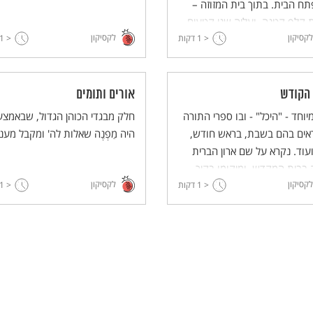
ח הבית. בתוך בית המזוזה –
 קלף קטנה, ועליה שני קטעים
לקסיקון
לקסיקון
< 1
ורה, ובהם מצוות מזוזה ועיקרי
דקות
< 1
באמונה.
 הקודש
אורים ותומים
מיוחד - "היכל" - ובו ספרי התורה
חלק מבגדי הכוהן הגדול, שבאמצ
אים בהם בשבת, בראש חודש,
היה מַפְנֶה שאלות לה' ומקבל מענ
עוד. נקרא על שם ארון הברית
בבית המקדש, ומיקומו בקיר
לקסיקון
לקסיקון
י של בית הכנסת.
< 1
דקות
< 1