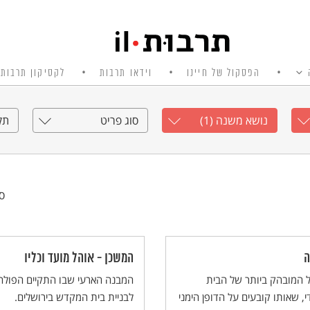
הפסקול של חיינו
וידאו תרבות
לקסיקון תרבות 
נושא משנה (1)
סוג פריט
תק
סי
ה
המשכן - אוהל מועד וכליו
 המובהק ביותר של הבית
המבנה הארעי שבו התקיים הפולח
י, שאותו קובעים על הדופן הימני
לבניית בית המקדש בירושלים.