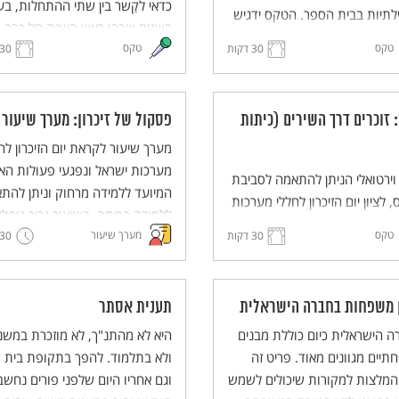
כדאי לקַשר בין שתי ההתחלות, בע
תיות בבית הספר. הטקס ידגיש
בשנים שבהן ראש השנה חל כבר
יתוף בין התלמידים למורים,
טקס
טקס
30 דקות
בראשית ספטמבר. בטקס ישולבו
30 דקות
 לבין עובדי המנהלה, האחזקה
יסודות מסורתיים מתוך חגי תשרי,
חה ונציגי ההורים, ויחזק את
ובעיקר מתוך ראש השנה, באוריינט
ת השייכות והאחריות
תרבותית ולא דתית. הטקס יכיל
 זוכרים דרך השירים (כיתות
פסקול של זיכרון: מערך שיעור
תפת. הטקס מותאם ללמידה
מוטיבים כגון מבט לעבר ולעתיד,
 וללמידה היברידית.
מערך שיעור לקראת יום הזיכרון לח
פתיחה ונעילה של שערים, מעבר מ
מערכות ישראל ונפגעי פעולות האי
ירטואלי הניתן להתאמה לסביבת
לסתיו, זיכרון ותיקון עולם. הטקס
המיועד ללמידה מרחוק וניתן להת
, לציון יום הזיכרון לחללי מערכות
מותאם ללמידה היברידית ולמידה
ללמידה בכיתה. בשיעור נכיר נופלי
 ונפגעי פעולות האיבה, בו נזכור
מרחוק.
טקס
מערך שיעור
30 דקות
דרך שירים שנכתבו עליהם.
30 דקות
ופלים דרך שירים.
ן משפחות בחברה הישראלית
תענית אסתר
 הישראלית כיום כוללת מבנים
היא לא מהתנ"ך, לא מוזכרת במשנ
יים מגוונים מאוד. פריט זה
ולא בתלמוד. להפך בתקופת בית ש
המלצות למקורות שיכולים לשמש
וגם אחריו היום שלפני פורים נחשב