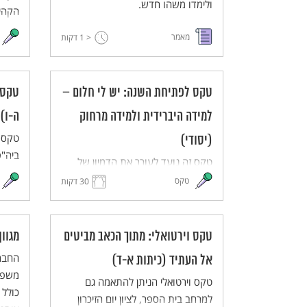
ולימדו משהו חדש.
הקהיל
את הש
מאמר
< 1
דקות
ובינם
והאבט
תחוש
טקס לפתיחת השנה: יש לי חלום –
טקס:
המשו
מרחוק
למידה היברידית ולמידה מרחוק
ה-ו)
טקס ו
(יסודי)
ביה"ס
טקס זה נועד לעורר את הדמיון של
ישראל
התלמידים ולהפיח בהם תקווה ושאיפה
טקס
30 דקות
את הנ
לשנה של התפתחות, יוזמה ועשייה.
התלמידים והמורים יחלמו על העתיד
הרחוק ועל העתיד הקרוב, ישתפו זה
טקס וירטואלי: מתוך הכאב מביטים
מגוו
את זה בחלומותיהם ויעלו את
החברה
אל העתיד (כיתות א-ד)
חלומותיהם במרחב משותף (ממשי או
משפחת
וירטואלי). הטקס מותאם ללמידה
טקס וירטואלי הניתן להתאמה גם
כולל 
מרחוק וללמידה היברידית.
למרחב בית הספר, לציון יום הזיכרון