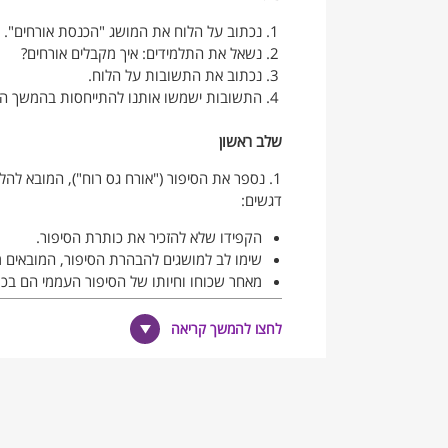
נכתוב על הלוח את המושג "הכנסת אורחים".
נשאל את התלמידים: איך מקבלים אורחים?
נכתוב את התשובות על הלוח.
התשובות ישמשו אותנו להתייחסות בהמשך הש
שלב ראשון
1. נספר את הסיפור ("אורח גס רוח"), המובא להלן ללא סופו וללא כותרתו.
דגשים:
הקפידו שלא להזכיר את כותרת הסיפור.
שימו לב למושגים להבהרת הסיפור, המובאים מ
מאחַר שכוחו וחיותו של הסיפור העממי הם בכוח
עדיף שתעשו זאת ולא תקראו את הסיפור מהכתו
לחצו להמשך קריאה
בליל חורף אחד הגיע באמצע הלילה שליח אל 
באותה עת ישנו כל בני הבית, ואיש לא עצר 
את ה"קְווִיטל" – פתק הבקשה ובו שם החולה
אחר כך אמר השליח לרב: "אני רעב". הלך ה
קרא אחריו השליח ואמר: "אפשר לקבל גם יי"ש