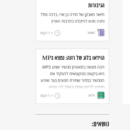
הגיבורות
תיאור מאבקן של מירה בן ארי, ברכה פולד
וחנה סנש להיקלט בתרבות הארץ
ישראלית. במאמר הבחנה בין עולים
מאמר
< 1
דקות
שהגיעו בגיל צעיר מאוד, השתלבו
במהרה במרקם הלשוני והחברתי בארץ,
והרגישו עצמם צברים לכל דבר, לבין
עולים שלא הפכו לצברים ותרבות הגולה
הוידאו בלוג של רונה: נמצא MP3
שבה גדלו המשיכה לתפוס מקום מרכזי
רונה מצאה בתאטרון מכשיר שמע MP3.
בעולמם.
היא ביקשה מהקופאית להפקיד את
המכשיר במדור שמירת חפצים (עד שיגיע
מישהו לדרוש אותו) ונאמר לה שהיא
תידרש לשלם מכיסה עבור שמירת
וידאו
< 1
דקות
המכשיר. רונה מתרגזת שעליה להשקיע
כסף כדי להפקיד חפץ שלא היא איבדה.
היא תוהה מדוע היא צריכה לשלם והאם
היא אחראית על מי שאיבד את המכשיר.
נושאים: