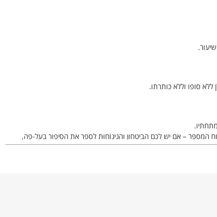
יעור.
תחתיו.
 המספֵּר – אם יש לכם הביטחון והנינוֹחוּת לספר את הסיפור בעל-פה,
ב.הסיפור (ללא כותרת וסיום):
ביתו של החוזה מלובלין כדי לבקש שיתפלל לרפואתו של חולה.
את השליח מלבוא אל חדרו של הרבי. מצא השליח את הרב ער ונתן
 – בידו של הרב.
רב לחדר הבישול ולקח כל מה שמצא.
? קר לי מאוד!"