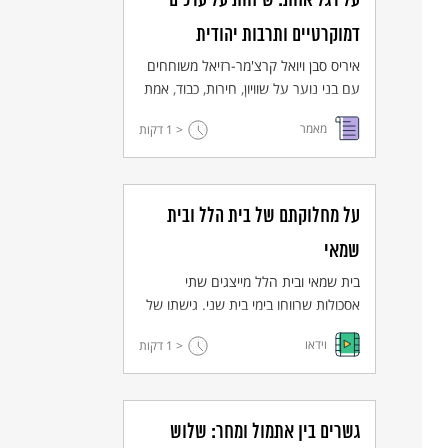
על רגל אחת: שיחות על ערכים
דמוקרטיים ותרבות יהודית
איריס סבן ויואל קרצ'מר-רזיאל משוחחים
עם בני נוער על שוויון, חירות, כבוד, אמת
ומשפט. ההסכת מיועד לשילוב בהוראה
מאמר
< 1
דקות
בחטיבת הביניים במקצועות החברה
והרוח, ויש בו חמישה עשר פרקים באורך
של 6-9 דקות.
על מחלוקתם של בית הלל ובית
שמאי
בית שמאי ובית הלל מייצגים שתי
אסכולות שרווחו בימי בית שני. גישתו של
שמאי שמרנית ובלתי מתפשרת בעוד
וידאו
< 1
דקות
גישתו של הלל נוטה לפרגמטיזם.
לפניכם סרטון קצר המתאר את ההבדלים
בין השיטות.
גשרים בין אתמול ומחר: שלוש