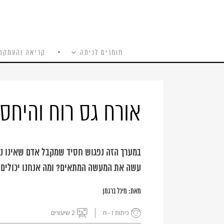
חומרים לכיתה
קריאה והעמקה
כל האתר
Ski
t
conten
אורח גס רוח והיחס
במערך הזה נפגוש חסיד שמקבל אדם שאינו נח
עשה את המעשה המתאים? ומה אנחנו יכולים 
מאת:
מיכל ברגמן
כיתות ז - ח
2 שיעורים