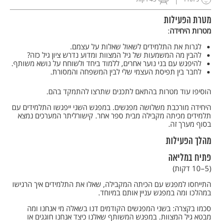
מטרת הפעילות
מטרות היחידה
:
לגרות את התלמידים לשאול שאלות על עצמם.
להבין מה המשמעות של גיל המצוות ומדוע נדרש ציון גיל כזה?
להיפגש עם בני נוער אחרים, ללמוד ביחד ולשוחח על נושא משותף.
לחבר בין תפיסת העצמי שלי לבין המשפחה והמסורת.
הוסיפו עוד מטרות בהתאם לתכנים שתרצו להתמקד בהם.
היחידה מורכבת משלושה מפגשים. במפגש השני ייפגשו התלמידים עם
תלמידים מכיתה מקבילה מבית ספר אחר. קישורליתר המערכים נמצא
בסוף מערך זה.
מהלך הפעילות
פתיח במליאה
(5–10 דקות)
התייחסו למפגש עם הכיתה המקבילה, שאלו את התלמידים איך הרגישו
במהלכו ומה במפגש עניין אותם במיוחד.
סכמו בקצרה: בשני המפגשים הקודמים דנו בשאלה מי אנחנו ומה
מבטא גיל המצוות. במפגש המשותף שאלנו כיצד אנחנו חוגגים או