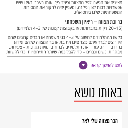
מציינים את הגיענו לגיל המצוות וכיצד צייְנו אותו בעבר. ראינו שיש
אפשרויות רבות לציון גיל זה, ומעניין יהיה לחקור את המסורות
המשפחתיות שלנו ביחס אליו.
בר ובת מצווה – ריאיון משפחתי
(15–20 דקות בחברותות או בקבוצות קטנות של 3–4 תלמידים)
בקשו מהתלמידים לחשוב על 3–4 בני משפחה או חברים קרובים שהם
היו רוצים לברר איתם כיצד ציינו את בת או בר המצווה שלהם ומדוע
בחרו בדרך זו. עודדו את התלמידים לבחור בדמויות מגוונות – צעירות,
מבוגרות, נשים וגברים – כדי לקבל כמה שיותר התייחסויות וכדי להשוות
את תשובותיהם למסורות מתפתחות.
לחצו להמשך קריאה
בקשו מהקבוצות לנסח לפחות
עשר שאלות
שיפנו למרואיינים. אפשר
לקיים שיעור זה בשיתוף פעולה עם מורי שפה או לשון.
הנחו אותם לכתוב עוד לפני ניסוח השאלות מה מעניין אותם לדעת על
הדמויות ועל האופן שבו הן מציינות את גיל המצוות.
באותו נושא
תוכלו לסייע להם ולהציע את הקטגוריות הבאות: מקום החגיגה, אופי
החגיגה, תוכני החגיגה, מוזמנים ומוזמנות, מספר האירועים או הפעילויות
לציון הגיל, משמעות אישית, בחירה אישית, מסורות מלוות ועוד.
השאלות
(שיתוף במליאה)
הבר מצווה שלי לא?