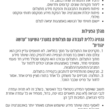
להכיר את התמורות שחלו במצב זה
לימוד מקורות שונים: קדומים וחדשים.
פיתוח מיומנות התבוננות והפקת מידע מתצלום
פיתוח יכולת אינטגרציה של הפקת מידע מטקסט חזותי וטקסט
מילולי.
יישום חוויתי של הנושא באמצעות יציאה לצלם
מהלך הפעילות
הנחיה כללית לעבודה עם תצלומים במערכי השיעור "עדשה
יהודית"
מקרינים את התצלום על מסך במליאה. לא חושפים עדיין היכן הוא
צולם ומה רואים בו! מטרת הצפייה היא להפיק כמה שיותר מידע
מתוך התצלום. התצלום עבורנו הוא טקסט שכולל מידע חד פעמי
וספציפי מחד, ומאידך באמצעותו אנחנו יכולים ללמוד על
המנהג/התופעה/המצווה.
מבקשים מהתלמידים להתבונן בקפידה בתצלום.
המלצה: מכריזים על משחק: כל אחד בתורו מציין פריט אחד. אסור
לחזור על פריט שכבר הוזכר.
חשוב שאיסוף המידע ניטראלי ככל האפשר. בשלב זה לא תהיה עמדה
לגבי הנראה (לא נציג תיאורים כמו יפה, גדול, מפחיד או כל עמדה אחרת
כלפי הנראה). הסיבות לכך הן:
לאסוף כמה שיותר מידע שישמש אותנו מאוחר יותר באינטגרציה עם