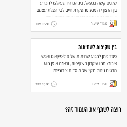
הביטחון של רבים מאזרחי המדינה. לסיכום השיעור נבקש מהתלמידים
שלגים קשה בנפאל, ביניהם היו שנאלצו להכריע
לחשוב על כל מי שביטחונו עשוי היה להתערער בתקופת המבצע,
בין הרצון להימנע מהפקרת חיים לבין הצלת עצמם.
ונרשום את כולם ברשימה על הלוח. לאחר מכן נזמין את התלמידים
לנסות ולחשוב על דרכים לחיזוק מי שביטחונו התערער. אם התלמידים
בשיעור נקרא את הברייתא המפורסמת "מים
מתגייסים לטובת העניין, אפשר גם ליזום מהלך כיתתי לפעילות
מערך שיעור
לשניים" ונדון בה לאור האסון בנפאל.
שיעור אחד
קהילתית-ערכית שמטרתה לחזק את מי שחוסנו התערער במהלך ימי
הלחימה.
בין שקיפות לשחיתות
כיצד ניתן למנוע שחיתות של פוליטיקאים ואנשי
ציבור? מהו עיקרון השקיפות, ובאיזה אופן הוא
מבטיח ניהול תקין של מוסדות ציבוריים?
מערך שיעור
שיעור אחד
רוצה לשתף את העמוד זה?