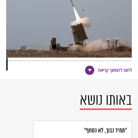
צילום: נחמיה גרשוני, חשבון הפליקר של צה"ל
לחצו להמשך קריאה
הצו העליון של היהדות
דוד בן גוריון, מהאבות המייסדים של מדינת ישראל וראש הממשלה
הראשון, האמין שההצדקה לקיומה של מדינת ישראל היא הירושה
הרוחנית של העם היהודי. לפי בן גוריון, האתגר האמיתי שעמו צריכה
באותו נושא
להתמודד החברה הישראלית אינה נמצאת בתחום הביטחוני או הכלכלי,
אלא דווקא בתחום הרוחני והמוסרי. לדעתו התחום הזה הוא הירושה
הלאומית של עם ישראל, והירושה הזאת מלכדת את עם ישראל ומצדיקה
את השאיפה של התנועה הציונית לכונן בית לאומי לעם היהודי בארץ
ישראל. בן גוריון סבר שבהיעדר המחויבות הרוחנית המיוחדת של עם
ישראל לירושת הדורות המוסרית, גם למדינת ישראל תפסיק להיות זכות
"תמיד נבוך, לא נסחף"
קיום. נזמין את התלמידים לקרוא את דבריו של בן גוריון ולדון בהם
בהקשר של מבצע "צוק איתן". להדפסת דף מקורות לחלוקה