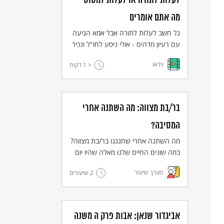
לעלות לתורה או לעלות למטוס -
מה אתם אומרים
גל חשב לעלות לתורה אבל אמא הגיעה
עם רעיון מדהים - אולי ניסע לחו"ל ונכיר
את השורשים שלנו?
וידאו
< 1
דקות
בר/בת מצווה: מה השתנה אחרי
המסיבה?
מה השתנה אחרי שחגגנו בר/בת מצווה?
במה שונים החיים שלנו מאלה שהיו יום
קודם? מה אנחנו מוכנים לקבל על עצמנו
מערך שיעור
2 שיעורים
בעקבות ציון בר ובת מצווה? הכלים
שישמשו אותנו הם תצלומים של הצלם
ציון עוזרי מתוך הסדרה "עדשה יהודית"
וטקסטים מתוך התרבות היהודית
אביגדור שנאן: אבות פרק ה משנה
ישראלית.