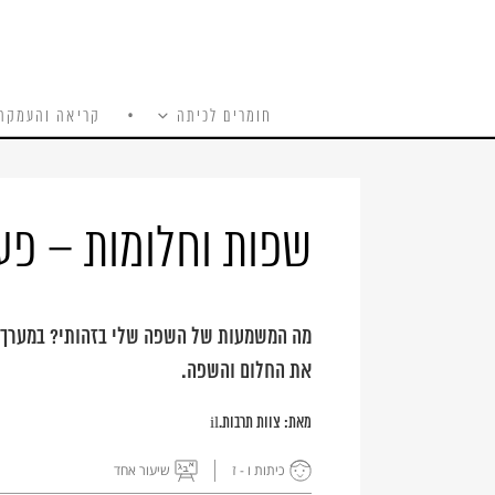
חומרים לכיתה
קריאה והעמקה
כל האתר
Ski
t
conten
שפות וחלומות – פע
מה המשמעות של השפה שלי בזהותי? במערך ה
את החלום והשפה.
מאת:
צוות תרבות.il
כיתות ו - ז
שיעור אחד