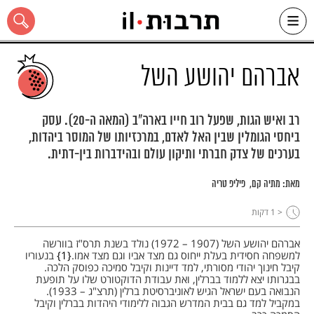
Ski
t
conten
אברהם יהושע השל
רב ואיש הגות, שפעל רוב חייו בארה"ב (המאה ה-20). עסק
ביחסי הגומלין שבין האל לאדם, במרכזיותו של המוסר ביהדות,
כל האתר
בערכים של צדק חברתי ותיקון עולם ובהידברות בין-דתית.
מאת:
מתיה קם
פיליפ טריה
< 1
דקות
אברהם יהושע השל (1907 – 1972) נולד בשנת תרס"ז בוורשה
למשפחה חסידית בעלת ייחוס גם מצד אביו וגם מצד אמו.
1
בנעוריו
קיבל חינוך יהודי מסורתי, למד דיינות וקיבל סמיכה כפוסק הלכה.
בבגרותו יצא ללמוד בברלין, ואת עבודת הדוקטורט שלו על תופעת
הנבואה בעם ישראל הגיש לאוניברסיטת ברלין (תרצ"ג – 1933).
במקביל למד גם בבית המדרש הגבוה ללימודי היהדות בברלין וקיבל