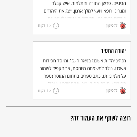
הביניים. פרשן התורה והתלמוד, איש קבלה
ומנהיג, רופא ויועץ למלך ארגון. ייצג את היהודים
בוויכוח ברצלונה, שבעקבותיו נאלץ לעזוב את
לקסיקון
ספרד ועלה לארץ ישראל.
< 1
דקות
יהודה החסיד
מנהיג יהדות אשכנז במאה ה-12 ומייסד חסידות
אשכנז. נולד למשפחה מיוחסת, אך הקפיד לשמור
על אלמוניותו. כתב ספרים בתחום המוסר (ספר
חסידים), תורת הסוד ופירוש לתפילה (שאבד).
לקסיקון
< 1
דקות
רוצה לשתף את העמוד זה?