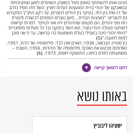
הניעו אותו להשתתף באופן פעיל במאבק השחורים למען שוויון זכויות
ובמאבקם של יהודי ברית המועצות לעלות לארץ. השל היה חסיד נלהב
של דו-שיח בין-דתי, בעיקר בין יהודים לנוצרים, על רקע התנ"ך המקודש
גם לנוצרים: "בארצות הברית… [יש] נוצרים המחכים לבשורה ולעזרת
רוח מפי יהודים. הם מקווים שהיהודים יהיו אור-לגויים". למרות קריאתו
לשיתוף פעולה יהודי-נוצרי, יצא השל בתוקף נגד כל פעילות מיסיונרית:
"היותי יהודי הינה בשבילי בעלת משמעות כה קדושה, עד כי אני מוכן
למות למענה."
5
בין ספריו: הנבואה, 1936; האדם אינו לבד: פילוסופיה של הדת, 1951;
האלוהים מבקש את האדם: פילוסופיה של היהדות, 1956; השבת –
משמעותה לאדם בימינו, התשוקה לאמת, 1973.
6
לחצו להמשך קריאה
הערות שוליים
מצד אביו היה השל צאצא של הרב אברהם יהושע השל מאפטא,
באותו נושא
שזכה לכינוי "אוהב ישראל" (כשם ספרו). מצד אמו - היה צאצא של ר'
יצחק לוי מברדיצ'ב (1740 - 1810), דור שני לתלמידי הבעל שם
טוב, ומתלמידיו של דב בער (=בֵּר), המגיד ממזריץ'.
רבקה הורורביץ, הקדמה למהדורה העברית, א"י השל, אלוהים מבקש
את האדם - פילוסופיה של היהדות, הוצאת מאגנס, תשנ"ט - 1989,
ישעיהו ליבוביץ
עמ' כא.