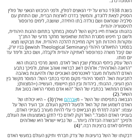
הסמכה כרב.
בשנת 1938 גורש על ידי הנאצים לפולין, ולפני הכיבוש הנאצי של פולין
הספיק לצאת ללונדון, והמשיך בדרכו לארצות הברית, שם התחתן עם
סילביה שטראוס ושם נולדה בתו היחידה, שושנה, לימים פרופסור
להיסטוריה יהודית.
בהגותו ובאורח חייו ביקש השל לעסוק במחקר בתחום ההגות היהודית,
ולשם כך חיפש מסגרת הולמת שתאפשר מחקר מדעי של התנ"ך
ומקורות היהדות תוך זיקה מחייבת להלכה היהודית. את מבוקשו מצא
בסמינר התיאולוגי היהודי (Jewish Theological Seminary) בניו יורק,
שם קיבל משרה כפרופסור לאתיקה יהודית ולקבלה, ושם כתב ולימד עד
יום מותו.
השל עסק ביחסי הגומלין שבין האל לאדם. מושג מרכזי בהגותו הוא
"הדאגה האלוהית": אלוהים דואג לברואיו ואוהב אותם, ולפיכך נתבע
האדם להתעלות מעבר לאינטרסים האנוכיים שלו ולהיענות באהבה
לתביעות האל. למוסר היהודי מקום מרכזי בכתבי השל: המוסר מקשר בין
הפן העיוני, ההגותי, ביהדות ובין הפן היישומי, העשייה (=המצוות);
והאדם המתואר בכתביו של השל "הוא אדם מוסרי הרואה בטוב את
השיא".
2
הנבואה בתפיסתו של השל – מ
אברהם
ואילך
3
– היא יכולתו של
האדם לשמוע את קול האל ולפעול לתיקון העולם. וכך העיד השל על
עצמו: "והנה למדתי מן הנביאים כי עלי להיות מעורב בענייני האדם,
בענייני האדם הסובל." האל זקוק לאדם כדי לתקן באמצעותו את העולם,
ולפיכך "הבשורה הגדולה ביותר… של נביאי ישראל היא שאלוהים
מתייחס לאדם ברצינות רבה."
4
דבקותו של השל ברעיונות של צדק חברתי ותיקון העולם במעשי האדם