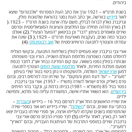
ביהודים.
בשנת תרפ"א – 1921 ערך את כתב העת הספרותי "אלבטרוס" שיצא
לאור ב
יידיש
בוורשה, אך כתב העת נסגר בהוראת שלטונות פולין,
וגרינברג נאלץ לברוח לברלין, משם עלה ארצה בשנת תרפ"ד – 1923.
1
בארץ הזדהה תחילה עם החלוצים והציונות הסוציאליסטית ופרסם
שירים ומאמרים בעיתון "דבר" וכן בביטאון "הפועל הצעיר".
2
ואולם
כעבור כמה שנים, בעקבות מאורעות תרפ"ט – 1929,
3
שינה את
עמדתו והצטרף לתנועה הרוויזיוניסטית של
זאב ז'בוטינסקי
.
4
אורי צבי גרינברג יצא פעמיים לפולין בשליחות התנועה, ובקושי הצליח
להימלט ממנה כשפרצה מלחמת העולם השנייה. הוריו ובני משפחתו
שנותרו בפולין נספו בשואה. עם קום המדינה נבחר אצ"ג לחבר כנסת
מטעם מפלגת החירות, ולאחר
מלחמת ששת הימים
הצטרף לתנועה
למען
ארץ ישראל
השלמה, ולהשקפתו זו נתן ביטוי בטור שִׁירִי בעיתון
"מעריב" – "על דעת הזמן והמקום". על שירתו זכה לפרסים רבים, ובהם
פרס ביאליק ופרס ישראל לשירה (תשי"ז – 1957). אורי צבי גרינברג
נפטר בגיל 85 (תשמ"א – 1981) בביתו ברמת גן, ונקבר בהר הזיתים
בירושלים
. הוא השאיר אחריו אישה, המשוררת עליזה טור-מלכא, וחמישה
ילדים.
את שיריו הראשונים החל אצ"ג לפרסם בגיל 16 – ביידיש ו
בעברית
–
בכתבי עת שונים, ובהם "
השילוח
". שיריו ביידיש ראו אור בספרי שירה
שהתפרסמו בשנים שקדמו לעלייתו ארצה, אך ספרי שירתו בעברית יצאו
לאור רק בארץ, לאחר עלייתו.
5
לצד ספריו הרבים פרסם אורי צבי
גרינברג שירים במוספי התרבות של העיתונות העברית, ובהם "הארץ"
ו"מעריב".
לתפיסתו של אצ"ג, היה לשירתו – ולספרות בכלל – תפקיד בחשיפת