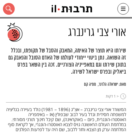
Ski
t
conten
אורי צבי גרינברג
שירתו היא תוצר של האימה, המאבק והסבל של תקופתו, ובכלל
זה השואה. נתן ביטוי ייחודי לעולמו של האדם הסובל והנאבק גם
כל האתר
בתוכן שירתו וגם במאפייניה הצורניים. זכה בין השאר בפרס
ביאליק ובפרס ישראל לשירה.
מאת:
ישראלה הלזנר
מתיה קם
< 1
דקות
המשורר אורי צבי גרינברג – אצ"ג (1896 – 1981) נולד בעיירה בגליציה
למשפחה חסידית וגדל בעיר לבוב שבפולין (אז – באימפריה
האוסטרו-הונגרית, כיום – באוקראינה), שם קיבל חינוך תורני מסורתי.
במלחמת העולם הראשונה גויס לצבא האוסטרו-הונגרי, אך לקראת סוף
המלחמה ערק מן הצבא וחזר ללבוב, שם היה עד לפרעות הפולנים