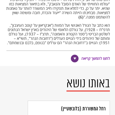
"עולמו החווייתי של האדם הסובל והנאבק", ולא בתיאור המציאות כמו
שהיא. יתר על כן, כדי למלא את תפקידו חייב המשורר לוותר על נאמנות
למציאות. מבחינתו הייתה השירה "ייעוד והכרח, חובה ומשימה שאין
להשתמט ממנה."
6
הוא כתב על הגורל האנושי ועל המוות ("אנקריאון על קוטב העיצבון",
תרפ"ח – 1928), על גורלם הלאומי של היהודים בארץ ישראל הנתונים
לשלטון הבריטי ("ספר הקטרוג והאמונה", תרצ"ז – 1937), ועל גורלם
ומותם של היהודים בידי הגויים הערלים ("רחובות הנהר", תשי"א –
1951): הגויים ב"רחובות הנהר" הם ערלים "בגופם, בלבם ובנשמתם".
לפי אורי צבי גרינברג, העולם שלאחר השואה הוא עולם של קצוות:
יהודים – וגויים, נימולים – וערלים, נרצחים – ורוצחים, וביניהם – תהום
לחצו להמשך קריאה
שאי אפשר לגשר עליה. שירתו היא תוצר של שנות האימה של שתי
מלחמות העולם ושל השואה, וכן של גזירות
הספר הלבן
והמאבק של
ערביי הארץ ביישוב היהודי.
כל אלו באים לידי ביטוי בתוכני שירתו: סבל ויגון, מוות ומאבק, אווירה
באותו נושא
קודרת ופסימית – ובמאפיינים הצורניים של שירתו: שבירת הכללים
והמוסכמות של מבנה השיר, שינויים תדירים באורך שורות השיר, חריזה
חופשית או העדר חריזה כלל, ויתור על מקצב ומשקל לצד עושר לשוני
ושפה ציורית. שירתו של אורי צבי גרינברג תובענית וחסרת פשרות, והיא
דורשת את שינוי המציאות הממשית לפי המציאות הפיקטיבית,
האמנותית. בשל כך לא הצליחה שירתו להשפיע על הרבים "במידה
הראויה לפי שיעור קומתו של היוצר".
7
רחל המשוררת (בלובשטיין)
במשך שנים סירב אצ"ג לפרסם מהדורות חדשות של שיריו, ורק לאחר