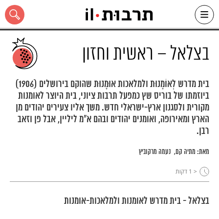
Ski
t
conten
בצלאל – ראשית וחזון
בית מדרש לְאוֹמָנוּת ולמלאכות אוּמָנוּת שהוקם בירושלים (1906)
ביוזמתו של בוריס שץ כמפעל תרבות ציוני, בית היוצר לאומנות
כל האתר
מקורית ולסגנון ארץ-ישראלי חדש. משך אליו צעירים יהודים מן
הארץ ומאירופה, ואומנים יהודים ובהם א"מ ליליין, אבל פן וזאב
רבן.
מאת:
מתיה קם
נעמה מרקוביץ
< 1
דקות
בצלאל - בית מדרש לאומנות ולמלאכות-אומנות