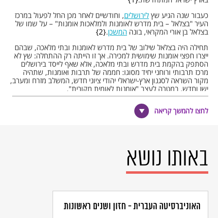
כעבור שנה הגיע שץ
לירושלים
, וחודשיים לאחר מכן החל לפעול במרכז
העיר "בצלאל – בית מדרש לאומנות ולמלאכות אומנות" – על שמו של
בצלאל בן אורי המקראי, בונה
המשכן
.
2
תחילה היה בצלאל שילוב של בית מדרש לאומנות ובתי מלאכה, שבהם
ייצרו חפצי אומנות שימושית למכירה. אך זו הייתה רק ההתחלה: שץ לא
הסתפק בהקמת בית מדרש ובתי מלאכה, אלא שאף לייסד בירושלים
מרכז תרבותי ורוחני יחיד מסוגו: חממה של תרבות ואומנות, שתהיה
מקור השראה לסגנון ארץ-ישראלי יהודי ציוני חדש, המשלב מזרח ומערב,
ישן וחדש, במטרה לעצב "אומנות לאומית מקורית".
שץ האמין כי האומנות היא הביטוי לרוח העם, וקיומה של יצירה יהודית
בארץ היהודים היא תנאי חיוני לתחייתה של האומה. בשנותיו הראשונות
לחצו להמשך קריאה
אכן היה בצלאל למרכז של חיי התרבות בירושלים, והוא כלל בית מדרש
לאומנות – ובתי מלאכה לאומנויות. בית המדרש לאומנות משך אליו
צעירים יהודים רבים מן הארץ ומרחבי אירופה
3
ולצוות המורים התגייסו
אומנים יהודים ובהם אפרים משה ליליין, אבל פן וזאב רבן.
באותו נושא
אנשי בצלאל ביקשו לעצב סגנון אומנותי יהודי-עברי, המשלב סמלים
מסורתיים מחפצי קודש יהודיים יחד עם דימויים ומוטיבים מנופי הארץ
ודמויותיה ומן הממצאים הארכיאולוגיים שנחשפו בה (מטבעות, רצפות
פסיפס ועוד). כל זאת במטרה ליצור "סגנון ארץ-ישראלי" חדש ומקורי.
בתי המלאכה של בצלאל נועדו, בין השאר, להביא לשינוי באורח החיים
של
היישוב הישן
בירושלים ולספק פרנסה לבני העיר, וגם לשמש מקור
הכנסה קבוע לבצלאל ממכירות של חפצי אומנות וקודש לתיירים
האוניברסיטה העברית - חזון ושנים ראשונות
ולצליינים. שץ החל את פעילותו בתנופה גדולה: הוא ארגן קבוצה של