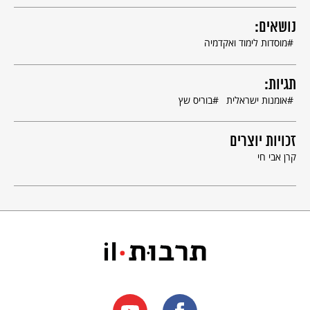
בברלין הכיר שץ את ד"ר פרנץ אופנהיימר ואת פרופ' אוטו ורבורג -
נושאים:
שני פעילים ציונים מרכזיים - ואלו הצטרפו בהתלהבות ליוזמתו.
מוסדות לימוד ואקדמיה
השלושה נפגשו עם נדבנים, אמנים ומנהיגים כדי לגייס את המשאבים
הדרושים להקמת בצלאל.
תגיות:
המבנה הראשון של בצלאל היה ברחוב החבשים (היום - רח' אתיופיה
אומנות ישראלית
בוריס שץ
מס' 8). שץ תכנן להקים את בצלאל במקום שבו עומד היום מוזיאון
רוקפלר, אך נאלץ להסתפק בשני בניינים שקיבל בשנת תרס"ח -
1908 מן הקרן הקיימת ברח' שמואל הנגיד של ימינו.
זכויות יוצרים
ובהם נחום גוטמן, ראובן רובין, יחזקאל שטרייכמן ומשה קסטל - שהיו
קרן אבי חי
לבולטים באמנים הישראלים כעבור זמן.
ביוזמת בוריס שץ ובשיתוף פעולה עם מאיר דיזנגוף, שעמד בראשות
העיר תל אביב, קושטו חזיתות הבתים בעיר בעבודות קרמיקה
מתוצרת בצלאל.
היישוב היהודי באותה תקופה - בשנים שקדמו למלחמת העולם
הראשונה - מנה כ-80 אלף נפש.
עקב קשיים כספיים נסגר בית הספר בצלאל בשנת תרפ"ט - 1929,
אך נפתח מחדש שלוש שנים לאחר מותו של שץ (תרצ"ה - 1935),
ומאז הוא פועל ברציפות. בצלאל של ימינו היא האקדמיה לאמנות
ולעיצוב השוכנת על הר הצופים בירושלים. הבניין הישן של בצלאל