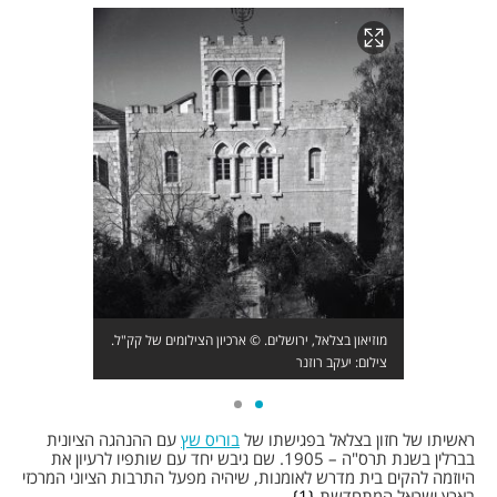
מוזיאון בצלאל, ירושלים. © ארכיון הצילומים של קק"ל.
צילום: יעקב רוזנר
ראשיתו של חזון בצלאל בפגישתו של
בוריס שץ
עם ההנהגה הציונית
בברלין בשנת תרס"ה – 1905. שם גיבש יחד עם שותפיו לרעיון את
היוזמה להקים בית מדרש לאומנות, שיהיה מפעל התרבות הציוני המרכזי
בארץ ישראל המתחדשת.
1