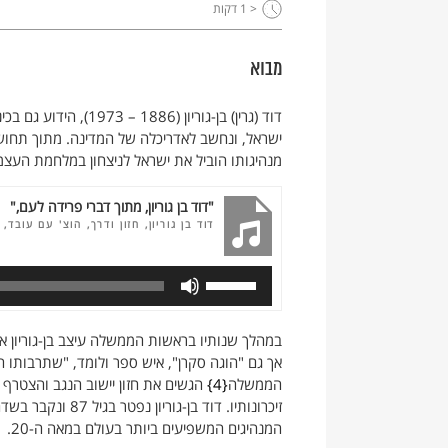
< 1
דקות
מבוא
דוד (גרין) בן-גוריון (1886 – 1973), הידוע גם בכינויו "הזקן",
ישראל, ונחשב לאדריכלה של המדינה. מתוך תחוש
מנהיגותו הוביל את ישראל לניצחון במלחמת העצמ
"דוד בן גוריון, מתוך דברי פרידה לעם,"
דוד בן גוריון, חזון ודרך, הוצ' עם עובד, תשי
במהלך שנותיו בראשות הממשלה עיצב בן-גוריון א
אך גם "הוגה סקרן", איש ספר ולומד, "שתרבותו הע
הממשלה
4
הגשים את חזון יישוב הנגב והצטרף 
זיכרונותיו. דוד בן-גוריון נפטר בגיל 87 ונקבר בשדה בוקר לצד אשתו, פולה.
המנהיגים המשפיעים ביותר בעולם במאה ה-20.