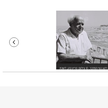
ל רקע נוף המדבר. © צילום: פריץ כהן, לשכת
לתית, מחלקת הצילומים, ירושלים