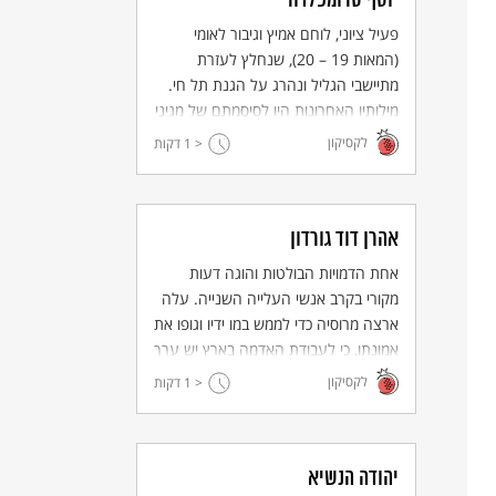
יוסף טרומפלדור
פעיל ציוני, לוחם אמיץ וגיבור לאומי
(המאות 19 – 20), שנחלץ לעזרת
מתיישבי הגליל ונהרג על הגנת תל חי.
מילותיו האחרונות היו לסיסמתם של מגיני
היישוב העברי בימי המנדט הבריטי.
לקסיקון
< 1
דקות
אהרן דוד גורדון
אחת הדמויות הבולטות והוגה דעות
מקורי בקרב אנשי העלייה השנייה. עלה
ארצה מרוסיה כדי לממש במו ידיו וגופו את
אמונתו, כי לעבודת האדמה בארץ יש ערך
אנושי ולאומי בתהליך ההתחדשות של
לקסיקון
< 1
דקות
עם ישראל, כמו גם בזכותו על ארצו.
יהודה הנשיא