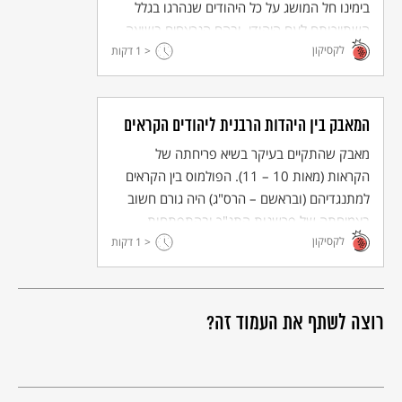
בימינו חל המושג על כל היהודים שנהרגו בגלל
השתייכותם לעם היהודי, ובהם הנרצחים בשואה.
לקסיקון
< 1
דקות
המאבק בין היהדות הרבנית ליהודים הקראים
מאבק שהתקיים בעיקר בשיא פריחתה של
הקראות (מאות 10 – 11). הפולמוס בין הקראים
למתנגדיהם (ובראשם – הרס"ג) היה גורם חשוב
בצמיחתה של פרשנות התנ"ך ובהתפתחות
לקסיקון
< 1
בתחום הלשון, מאחר שהקראים הסתמכו על לשון
דקות
המקרא באופן בלעדי.
רוצה לשתף את העמוד זה?