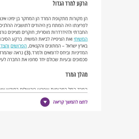
הרקע למרד הגדול
הן מקורות מתקופת המרד הן המחקר בן ימינו אינם
לפריצתו היה המתח בין היהודים לתושביה ההלניסט
החברתי ולהידרדרות מוסרית; חוקרים מציינים גור
המשיחי
ואת הציפייה לביאת המשיח. ברקע הסיבות 
בארץ ישראל – המתונים והקנאים,
הפרושים
והצדו
המדיניות וביחס לרומאים ולמרד.
3
נראה שהמרד 
סכסוכים ובעיות שכולם יחד סחפו את החברה לעי
מהלך המרד
(ההלניסטים) ובשל זלזולו של הנציב הרומי ברגשו
לחצו להמשך קריאה
בניצחונם של המורדים על הרומאים בקרב בבית חו
והפיחה תקוות בקרב המורדים. במצב הזה הצטרפו
את הארץ למחוזות צבאיים.
יוסף בן מתתיהו
התמנה 
גוריון, אחד מעשירי ירושלים, וחנן בן חנן הכוהן.