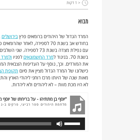
< 1
דקות
מבוא
המרד הגדול של היהודים ברומאים פרץ
בירושלים
בחודש אב בשנת 70 לספירה, לאחר שהרומאים פרצו לירושלים והעלו באש את
בשנת 70. בניגוד ל
מרד החשמונאים
לפניו
ולמרד 
את המורדים. וכך, נוסף על העדיפות הצבאית המכר
כישלונו של המרד הגדול מציין את סיום
תקופת הב
מאות שנה של היותו מרכז רוחני ליהודי הארץ והת
לא היו מכת מוות – לא ליהודים ולא ליהדות.
"יוסף בן מתתיהו - על בריחתו של יוסף 
מלחמת היהודים ספר רביעי, פרקים ב-ג ,