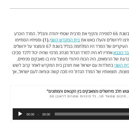
בשנת 66 לספירה והקיף את מרבית שטחי יהודה והגליל. המרד הוכרע
בית המקדש השנ
י,
1
וספיחיו הסתיימו
עם נפילת מצדה בשנת 73 לספירה. שני השלבים העיקריים של המרד היו המלחמה בגליל בשנת 67 והמצור על ירושלים
בר כוכבא
אחריו לא היה למרד הגדול מנהיג מרכזי שהיה יכול ללכד סביבו
עת של הרומאים, היה הכוח היהודי מפוצל והיו בו מאבקים פנימיים.
ית השני
בתולדות עם ישראל ואת חורבן בית המקדש לאחר קרוב לשש
פוצות. תוצאותיו של המרד הגדול היו מכה קשה ונוראה לעם ישראל, אך
מגוש חלב מירושלים והמאבקים בין הקנאים והמתונים"
 תרגום שמואל חגי, כל הזכויות שמורות לראובן מס
00:00
00:00