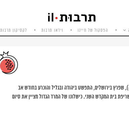
הפסקול של חיינו
וידאו תרבות
לקסיקון תרבות 
ודים ברומאים (66 – 73 לספירה), שפרץ בירושלים, התפשט ביהודה ובגליל והוכרע בחודש אב
אים ושריפת בית המקדש השני. כישלונו של המרד הגדול מציין את סיום