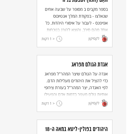
האַם (חנה) ושבעת בניה
בספר מקבים ב מסופר על שבעה אחים
שנאלצו - בפקודת המלך אנטיוכוס
אפיפנס - לעבור על איסורי היהדות. כל
אחד מהם סירב, והוצא להורג בנוכחות
אימו.
לקסיקון
< 1
דקות
אגדת הגולם מפראג
אגדה על הגולם שיצר המהר"ל מפראג
כדי להציל את היהודים מעלילות הדם.
לפי האגדה, יצר המהר"ל בעזרת צירופי
אותיות גולם מעפר בדמות אדם והפעילו
באמצעות קלף שהניח תחת לשונו ועליו
לקסיקון
< 1
דקות
שם ה'.
היהודים בפולין-ליטא במאה ה-18