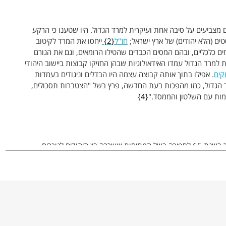
 מצביעים על סיבה אחת ועיקרית למרד הגדול. היו שטענו כי הרקע
ים (הלא יהודים) של ארץ ישראל;
חז"ל
2
ייחסו את המרד לקיטוב
מים כלכליים, ובהם המסים הכבדים שהטילו הרומאים, וגם את הגורם
למרד הגדול עמדו האידאולוגיות שבהן החזיקו קבוצות ביישוב היהודי
קים
. אפילו בתוך אותה קבוצה עצמה היו הבדלים וניגודים בעמדות
הגדול, כמו מהפכות בעת החדשה, פרץ בשל "הצטברות תסכולים,
מות עם השלטון והממסד."
4
המרד החל במהומות שפרצו בירושלים בחודש אייר בשנת 66 לספירה בשל המתיחות ששררה בין היהודים לנוכרים
ת היהודים. כמה מן המנהיגים המתונים, ובראשם המלך אגריפס השני,
ניסו למנוע את הפיכת המהומות לכלל מרד, אך ללא הועיל. המהלך הראשון של המרד הסתיים בחודש תשרי (שנת 66 )
רון. תבוסת הרומאים סתמה את הגולל על הניסיונות להידברות עמם
 רבים מן הספקנים למורדים והקימו ממשלה זמנית. הממשלה חילקה
למפקד המרד הגדול בגליל (ובגולן); המפקדים בירושלים היו יוסף בן
 ככלל, בכל המחוזות מינתה ההנהגה מפקדים מתונים.
5
בעקבות כישלון הרומאים בקרב בבית חורון שלח הקיסר צבא גדול של 60,000 חיילים בפיקודו של אספסיאנוס, והוא כבש