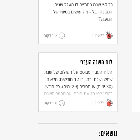
כל 50 שנה מסתיים לו מעגל שנים
המכונה יובל - מה עושים בסיומו של
המעגל?
לקסיקון
< 1
דקות
לוח השנה העברי
הלוח העברי מבוסס על השילוב של שנת
שמש ושנת ירח, ובו 12 חודשים: מלאים
(30 ימים) או חסרים (29 ימים). כל חודש
נקבע לפי תנועת הירח, אך מחזור השנה
מבוסס על שנת שמש – על תנועת כדור
לקסיקון
< 1
דקות
הארץ סביב השמש, הקובעת את עונות
השנה.
נושאים: