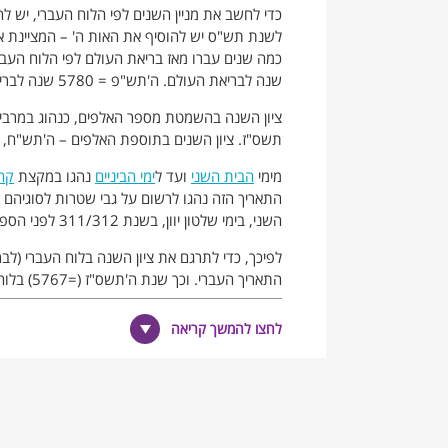
כדי לחשב את מניין השנים לפי הלוח העברי, יש ל
שנה לבריאת העולם. ה'תש"פ = 5780 שנה לבריאת העולם.
ציון השנה בהשמטת מספר האלפים, כנהוג במרבית
תשס"ז. ציון השנים בתוספת האלפים – ה'תש"ח, ה
מימי
הבית השני
ועד ל
ימי הביניים
נהגו במקצת
קה
התאריך הזה נהגו לרשום על גבי שטרות לסוגיהם 
השני, בימי שלטון יוון, בשנת 311/312 לפני הספירה – שנת ג' ת"נ (=3450) לבריאת העולם.
משתמשות גם בימינו בציון מניין השטרות, לדוגמה
לחצו להמשך קריאה
הערות שוליים
מניין השנים לשטרות נזכר בתלמוד הבבלי, מסכ
בתלמוד הם שטרי חוב, ולפי מקצת הפרשנים - 