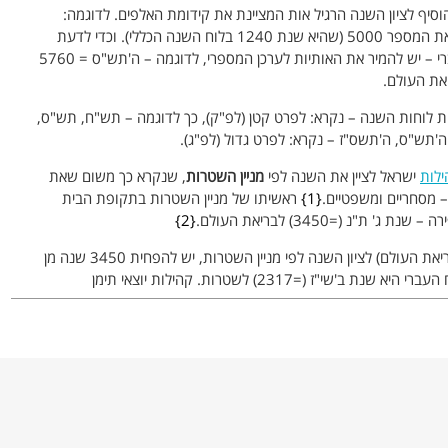
הוסיף לציון השנה הרגיל אות המציינת את קידומת האלפים. לדוגמה:
לשנת תש"ס יש להוסיף את האות ה' – המציינת את המספר 5000 (שהיא שנת 1240 בלוח השנה הכללי). וכדי לדעת
כמה שנים עברו מאז בריאת העולם לפי הלוח העברי – יש להמיר את האותיות לערכן המספרי, לדוגמה – ה'תש"ס = 5760
 לוחות השנה – נקרא: לפרט קטן (לפ"ק), כך לדוגמה – תש"ח, תש"ס,
'תש"ס, ה'תשס"ז – נקרא: לפרט גדול (לפ"ג).
ילות
ישראל לציין את השנה לפי
מניין השטרות
, שנקרא כך משום שאת
– מסחריים ומשפטיים.
1
ראשיתו של מניין השטרות בתקופת הבית
2
לפיכך, כדי לתרגם את ציון השנה בלוח העברי (לבריאת העולם) לציון השנה לפי מניין השטרות, יש להפחית 3450 שנה מן
התאריך העברי. וכך שנת ה'תשס"ז (=5767) בלוח העברי היא שנת ב'שי"ז (=2317) לשטרות. קהילות יוצאי תימן
 ב
כתובה
.
ת ראש השנה (דף ב עמ' א, דף ח עמ' א ועוד), והשטרות הנזכרים
גם שטרי גט.