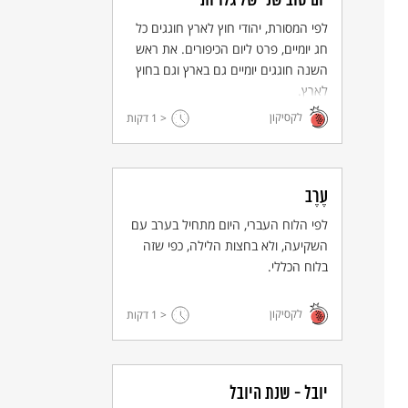
יום טוב שני של גלויות
לפי המסורת, יהודי חוץ לארץ חוגגים כל
חג יומיים, פרט ליום הכיפורים. את ראש
השנה חוגגים יומיים גם בארץ וגם בחוץ
לארץ.
לקסיקון
< 1
דקות
עֶרֶב
לפי הלוח העברי, היום מתחיל בערב עם
השקיעה, ולא בחצות הלילה, כפי שזה
בלוח הכללי.
כתובה, תמר מסר. © תמר מסר.
www.tamarsgallery.co.il
לקסיקון
< 1
דקות
יובל - שנת היובל