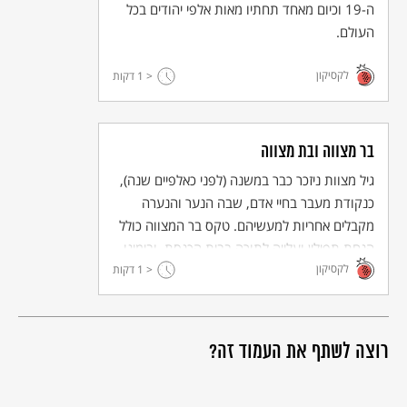
ה-19 וכיום מאחד תחתיו מאות אלפי יהודים בכל
העולם.
לקסיקון
< 1
דקות
בר מצווה ובת מצווה
גיל מצוות ניזכר כבר במשנה (לפני כאלפיים שנה),
כנקודת מעבר בחיי אדם, שבה הנער והנערה
מקבלים אחריות למעשיהם. טקס בר המצווה כולל
הנחת תפילין ועלייה לתורה בבית הכנסת, ובימינו
לקסיקון
< 1
יש קהילות רבות (כולל אורתודוקסיות) שבהן גם
דקות
נערות עולות לתורה.
רוצה לשתף את העמוד זה?