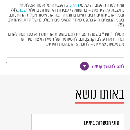
וזאת למרות העובדה שלפי
ההלכה
, העבירה על איסור אכילת חזיר
נחשבת קלה יחסית – בהשוואה לעבירות הקשורות בחילול
שבת
.
4
ובכל זאת, יהודים רבים רואים בחומרה רבה את איסור אכילת החזיר, וגם
בעיני הנוצרים הוא נתפס כאחד המאפיינים הבולטים של הדת היהודית.
5
המילה "חזיר" בשפה העברית (וגם בשפות אחרות) היא כינוי גנאי לאדם
גס רוח או רע לב וקמצן, וגם להטיותיה של המילה ולצירופיה יש
משמעויות שלילית – לדוגמה: התנהגות חזירית.
לחצו להמשך קריאה
הערות שוליים
הדרישה לבשר חזיר ומוצריו גדלה בעקבות העלייה מברית המועצות
לשעבר.
באותו נושא
וכך מסופר בספר חשמונאים א: "אז שלח המלך [אנטיוכוס] ספרים ביד
מלאכים לירושלים ולערי יהודה ללכת אחרי חוקים זרים לארץ... לטמא
מקדש וקדושים... להקים במות והיכלים ופסילים, להקריב חזירים
ובהמות טמאות... ומי שלא יעשה כדבר המלך - יומת" (חשמונאים א,
א מד-נ, הספרים החיצונים, מפורשים על ידי א"ש הרטום, תשי"ט -
סוגי הכשרות בימינו
1959, עמ' 16). בספר חשמונאים מסופר גם על אלעזר שהעדיף