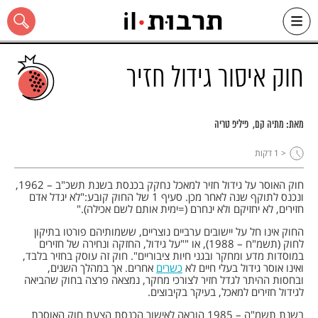
Ski
t
conten
חוק איסור גידול חזיר
מאת:
מתיה קם
פיליפ טריה
כל האתר
< 1
דקות
חוק האוסר על גידול חזיר למאכל נחקק בכנסת בשנת תשכ"ב – 1962,
ונכנס לתוקף שנה לאחר מכן. סעיף 1 של החוק קובע:"לא יגדל אדם
חזירים, לא יחזיקם ולא ינחרם (=ימית אותם לשם אכילה)."
החוק אינו חל על יישובים ערביים נוצריים, ששמותיהם פורטו בתיקון
לחוק (תשמ"ח – 1988), או ""על גידול, החזקה ונחירה של חזירים
במוסדות מדע ומחקר ובגני חיות ציבוריים". חוק זה עוסק בחזיר בלבד,
ואינו אוסר גידול בעלי חיים לא
כשרים
אחרים. אך במהלך השנים,
ובחסות ההיתר לגדל חזיר לצורכי מחקר, נמצאה פרצה בחוק שהביאה
לגידול חזירים למאכל, בעיקר בקיבוצים.
בשנת תשמ"ה – 1985 הובאה לאישור הכנסת הצעת חוק האוסרת