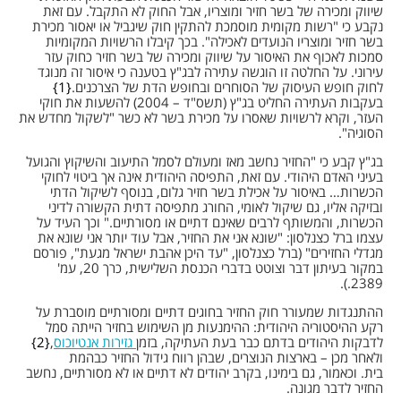
שיווק ומכירה של בשר חזיר ומוצריו, אבל החוק לא התקבל. עם זאת
נקבע כי "רשות מקומית מוסמכת להתקין חוק שיגביל או יאסור מכירת
בשר חזיר ומוצריו הנועדים לאכילה". בכך קיבלו הרשויות המקומיות
סמכות לאכוף את האיסור על שיווק ומכירה של בשר חזיר כחוק עזר
עירוני. על החלטה זו הוגשה עתירה לבג"ץ בטענה כי איסור זה מנוגד
לחוק חופש העיסוק של הסוחרים ובחופש הדת של הצרכנים.
1
בעקבות העתירה החליט בג"ץ (תשס"ד – 2004) להשעות את חוקי
העזר, וקרא לרשויות שאסרו על מכירת בשר לא כשר "לשקול מחדש את
הסוגיה".
בג"ץ קבע כי "החזיר נחשב מאז ומעולם לסמל התיעוב והשיקוץ והגועל
בעיני האדם היהודי. עם זאת, התפיסה היהודית אינה אך ביטוי לחוקי
הכשרות… באיסור על אכילת בשר חזיר גלום, בנוסף לשיקול הדתי
ובזיקה אליו, גם שיקול לאומי, החורג מתפיסה דתית הקשורה לדיני
הכשרות, והמשותף לרבים שאינם דתיים או מסורתיים." וכך העיד על
עצמו ברל כצנלסון: "שונא אני את החזיר, אבל עוד יותר אני שונא את
מגדלי החזירים" (ברל כצנלסון, "עד היכן אהבת ישראל מגעת", פורסם
במקור בעיתון דבר וצוטט בדברי הכנסת השלישית, כרך 20, עמ'
2389.).
ההתנגדות שמעורר חוק החזיר בחוגים דתיים ומסורתיים מוסברת על
רקע ההיסטוריה היהודית: ההימנעות מן השימוש בחזיר הייתה סמל
לדבקות היהודים בדתם כבר בעת העתיקה, בזמן
גזירות אנטיוכוס
,
2
ולאחר מכן – בארצות הנוצרים, שבהן רווח גידול החזיר כבהמת
בית. וכאמור, גם בימינו, בקרב יהודים לא דתיים או לא מסורתיים, נחשב
החזיר לדבר מגונה.