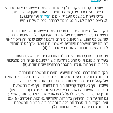
שתי התקנות העיקריות
2
קשורות למעמד האישה ולחיי המשפחה:
האיסור על ריבוי נשים, שיש הרואים בו "את התיקון החשוב ביותר
בדיני אישות במשפט העברי" – מימי
המקרא
ועד ימינו.
3
האיסור לתת לאישה גט בניגוד לרצונה ולכפות עליה גירושין.
תקנות אלו מייצגות שיפור דרמטי במעמד האישה, והמשפחה היהודית
באשכנז הפכה "לשותפות של שניים", שפירוקה תלוי בהסכמה הדדית
של שני בני הזוג. יש הטוענים כי חרם דרבנו גרשום שינה "מן היסוד" את
דמותה של המשפחה היהודית באשכנז והיה מכאן ואילך "סימן מובהק
לייחודה של התרבות היהודית האשכנזית".
4
אחרים סבורים כי בזמנו של רגמ"ה החברה היהודית באשכנז היתה כבר
בעיקרה מונוגמית וכי המניע לתקנה קשור למגעים עם יהודים מסביבות
תרבותיות אחרות או לחיי המסחר הנרחבים של היהודים.
5
תקנות חרם דרבנו גרשום הושפעו ממבנה המשפחה הנוצרית
המונוגמית ומעידות על השפעתה של הסביבה הנוכרית על דפוסי החיים
של קהילות היהודים. תקנות חרם דרבנו גרשום התקבלו בקהילות
אשכנז – אך לא בקרב קהילות היהודים במזרח – אף זאת בהשפעת
הסביבה: המשפחה בארצות האסלאם הייתה פוליגמית (מרובת נשים),
והדין המוסלמי, שאפשר לבעל לגרש את אשתו ללא הסכמתה, השפיע
גם הוא על חוקי הגירושין בקהילות היהודיות בארצות האסלאם.
6
עם
זאת, בקרב יהודי ספרד המוסלמית והמזרח בימי הביניים המשפחה
המונוגמית היתה המציאות הרווחת.
7