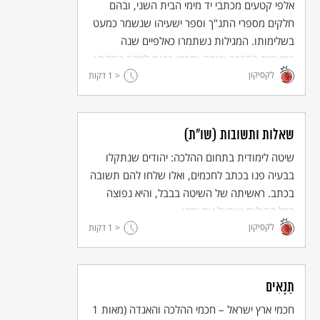
אלפי קטעים מכתבי יד מימי הבית השני, ובהם
גרוסמן, חסידות ומורדות, עמ' 136.
חלקים מספרי התנ"ך וספר ישעיהו שנשמר כמעט
בשלימותו. המגילות נשתמרו כאלפיים שנה
במערות במדבר יהודה ותרמו רבות לחקר המקרא,
לקסיקון
תולדות ישראל והנצרות הקדומה.
< 1
דקות
שאלות ותשובות (שו"ת)
שיטה לימודית בתחום ההלכה: יהודים שנתקלו
בבעיה פנו בכתב לחכמים, ואלו שלחו להם תשובה
בכתב. ראשיתה של השיטה בבבל, והיא נפוצה
בכל קהילות ישראל עד ימינו.
לקסיקון
< 1
דקות
תַנָאִים
חכמי ארץ ישראל – חכמי ההלכה והאגדה (מאות 1