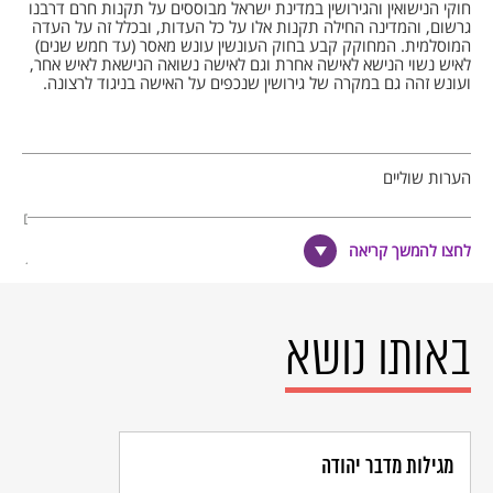
חוקי הנישואין והגירושין במדינת ישראל מבוססים על תקנות חרם דרבנו
גרשום, והמדינה החילה תקנות אלו על כל העדות, ובכלל זה על העדה
המוסלמית. המחוקק קבע בחוק העונשין עונש מאסר (עד חמש שנים)
לאיש נשוי הנישא לאישה אחרת וגם לאישה נשואה הנישאת לאיש אחר,
ועונש זהה גם במקרה של גירושין שנכפים על האישה בניגוד לרצונה.
הערות שוליים
במחקר ישנן דעות שונות האם התקנות אכן תוקנו על ידי רבנו גרשום
או שמא יוחסו אליו בתקופה מאוחרת יותר, ראו אברהם גרוסמן,
לחצו להמשך קריאה
חסידות ומורדות, הוצאת מרכז זלמן שזר, תשס"ג – 2003, עמ' 122-
126.
תקנה ידועה אחרת היא האיסור לקרוא מסמכים, כגון מכתבים של
הזולת ללא רשותו.
באותו נושא
דניאל פרידמן, "מעמד האישה - מונוגמיה ופוליגמיה", בתוך: הרצחת
וגם ירשת, הוצאת דביר, תש"ס -2000, עמ' 298.
חיים הלל בן ששון, תולדות עם ישראל בימי הביניים, עמ' 61.
גרוסמן, חסידות ומורדות, עמ' 126-133.
בכמה מקהילות המזרח נהגו להתנות בזמן החופה כי הגבר "לא ישא
מגילות מדבר יהודה
[אישה] אחרת על פניה".