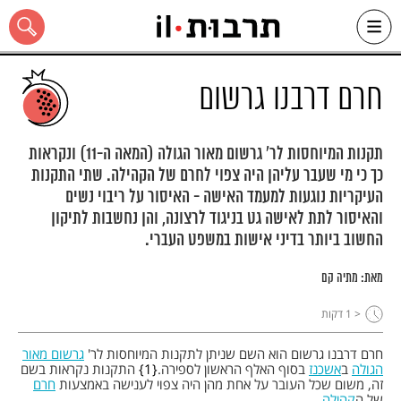
Ski
t
conten
חרם דרבנו גרשום
תקנות המיוחסות לר' גרשום מאור הגולה (המאה ה-11) ונקראות
כך כי מי שעבר עליהן היה צפוי לחרם של הקהילה. שתי התקנות
כל האתר
העיקריות נוגעות למעמד האישה - האיסור על ריבוי נשים
והאיסור לתת לאישה גט בניגוד לרצונה, והן נחשבות לתיקון
החשוב ביותר בדיני אישות במשפט העברי.
מאת:
מתיה קם
< 1
דקות
חרם דרבנו גרשום הוא השם שניתן לתקנות המיוחסות לר'
גרשום מאור
הגולה
ב
אשכנז
בסוף האלף הראשון לספירה.
1
התקנות נקראות בשם
זה, משום שכל העובר על אחת מהן היה צפוי לענישה באמצעות
חרם
של ה
קהילה
.