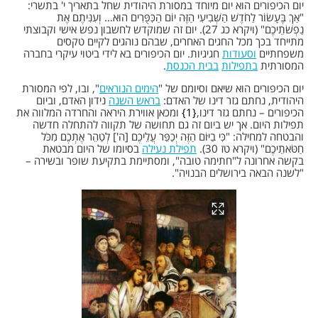
יום הכיפורים הוא יום מיוחד במסורת היהודית שחל בתאריך י' בתשרי:
"אַךְ בֶּעָשׂוֹר לַחֹדֶשׁ הַשְּׁבִיעִי הַזֶּה יוֹם הַכִּפֻּרִים הוּא… וְעִנִּיתֶם אֶת
נַפְשֹׁתֵיכֶם" (ויקרא כג 27). יום זה שמוקדש לחשבון נפש אישי וקבוצתי
מתייחד בכך מכל החגים האחרים, שבהם נוהגים לקיים טקסים
משפחתיים
וסעודות
חגיגיות. יום הכיפורים בא לידי ביטוי עיקרי בחברה
המסורתית
בתפילות
בבית הכנסת
.
יום הכיפורים הוא שיאם וסיומם של "
הימים הנוראים
", ובו, לפי המסורת
היהודית, נחתם גזר דינו של האדם:
בראש השנה
נידון האדם, וביום
הכיפורים – נחתם גזר דינו,
1
ומכאן אווירת היראה והחרדה המלווה את
תפילות היום. אך יש ביום זה גם תחושה של תקווה להתחלה חדשה
והבטחה למחילה: "כִּי בַיּוֹם הַזֶּה יְכַפֵּר עֲלֵיכֶם [ה'] לְטַהֵר אֶתְכֶם מִכֹּל
חַטֹּאתֵיכֶם" (ויקרא טז 30).
תפילת נעילה
בסיומו של היום מבטאת
בקשה אחרונה ל"חתימה טובה", ומסתיימת בתקיעת שופר ובשירה –
"לשנה הבאה בירושלים הבנויה".