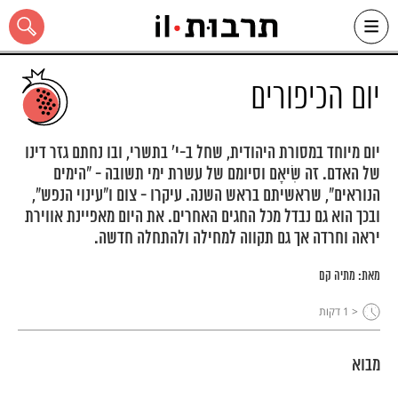
Ski
t
conten
יום הכיפורים
יום מיוחד במסורת היהודית, שחל ב-י' בתשרי, ובו נחתם גזר דינו
של האדם. זה שִׂיאָם וסיומם של עשרת ימי תשובה - "הימים
כל האתר
הנוראים", שראשיתם בראש השנה. עיקרו - צום ו"עינוי הנפש",
ובכך הוא גם נבדל מכל החגים האחרים. את היום מאפיינת אווירת
יראה וחרדה אך גם תקווה למחילה ולהתחלה חדשה.
מאת:
מתיה קם
< 1
דקות
מבוא