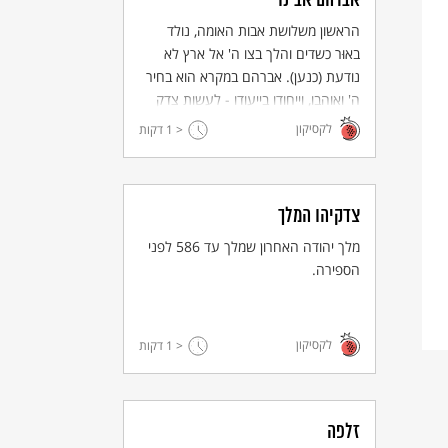
אברהם אבינו
הראשון משלושת אבות האומה, נולד
באוּר כשדים והלך בצו ה' אל ארץ לא
נודעת (כנען). אברהם במקרא הוא בחיר
ה' ואוהבו, וייחודו בייעודו - לעשות צדק
ומשפט. במקורות חז"ל עוצבה דמותו
לקסיקון
< 1
דקות
כאבי המאמינים באל אחד.
צדקיהו המלך
מלך יהודה האחרון שמלך עד 586 לפני
הספירה.
לקסיקון
< 1
דקות
זלפה