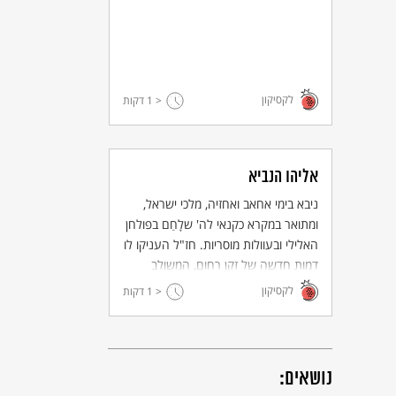
לקסיקון
< 1
דקות
אליהו הנביא
ניבא בימי אחאב ואחזיה, מלכי ישראל,
ומתואר במקרא כקנאי לה' שלָחַם בפולחן
האלילי ובעוולות מוסריות. חז"ל העניקו לו
דמות חדשה של זקן רחום, המשולב
בטקסים המסורתיים - ברית מילה, ליל
לקסיקון
< 1
דקות
הסדר ועוד.
נושאים: