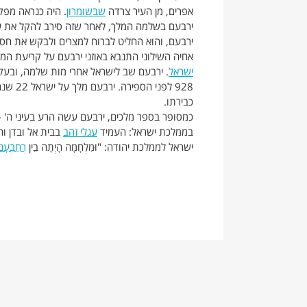
אפרים, מן העיר צרדה
שבשומרון
. היה כנראה מפק
ירבעם בשלמה המלך, לאחר שזה סירב להקל את ע
ירבעם, והוא החליט לברוח למצרים ולבקש את חס
אחיה השילוני התנבא באוזני ירבעם על קריעת המ
ישראל
. ירבעם שב לישראל אחרי מות שלמה, ובע
כבירתו.
כמסופר בספר מלכים, ירבעם עשה הרע בעיני ה' 
בממלכת ישראל: העמיד
עגלי זהב
בבית אל ובדן וה
ישראל לממלכת יהודה: "וּמִלְחָמָה הָיְתָה בֵין
רְחַבְעָ