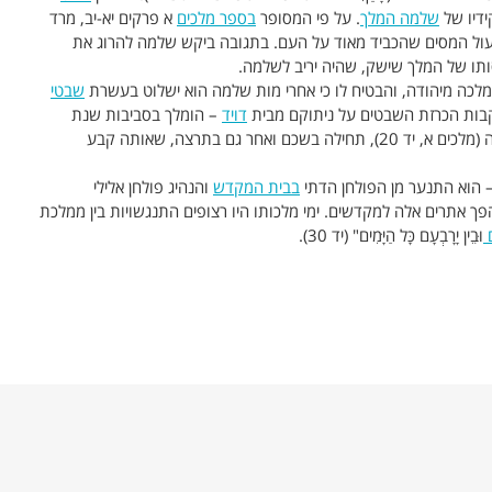
ידיו של
שלמה המלך
. על פי המסופר
בספר מלכים
א פרקים יא-יב, מרד
ול המסים שהכביד מאוד על העם. בתגובה ביקש שלמה להרוג את
ותו של המלך שישק, שהיה יריב לשלמה.
מלכה מיהודה, והבטיח לו כי אחרי מות שלמה הוא ישלוט בעשרת
שבטי
קבות הכרזת השבטים על ניתוקם מבית
דויד
– הומלך בסביבות שנת
928 לפני הספירה. ירבעם מלך על ישראל 22 שנה (מלכים א, יד 20), תחילה בשכם ואחר גם בתרצה, שאותה קבע
– הוא התנער מן הפולחן הדתי
בבית המקדש
והנהיג פולחן אלילי
פך אתרים אלה למקדשים. ימי מלכותו היו רצופים התנגשויות בין ממלכת
ם
וּבֵין יָרָבְעָם כָּל הַיָּמִים" (יד 30).