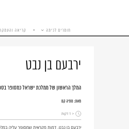
חומרים לכיתה
קריאה והעמקה
כל האתר
Ski
t
conten
ירבעם בן נבט
המלך הראשון של ממלכת ישראל כמסופר בספרי
מאת:
מתיה קם
< 1
דקות
ירבעם בן נבט, דמות מקראית שמסופר עליה במלכים ודברי הימים (מָלַךְ