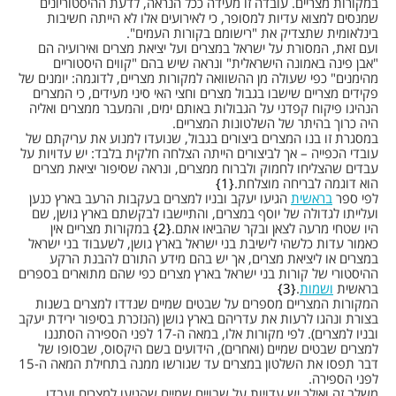
במקורות מצריים. עובדה זו מעידה ככל הנראה, לדעת ההיסטוריונים
שמנסים למצוא עדיות למסופר, כי לאירועים אלו לא הייתה חשיבות
בינלאומית שתצדיק את "רישומם בקורות העמים".
ועם זאת, המסורת על ישראל במצרים ועל יציאת מצרים ואירועיה הם
"אבן פינה באמונה הישראלית" ונראה שיש בהם "קווים היסטוריים
מהימנים" כפי שעולה מן ההשוואה למקורות מצריים, לדוגמה: יומנים של
פקידים מצריים שישבו בגבול מצרים וחצי האי סיני מעידים, כי המצרים
הנהיגו פיקוח קפדני על הגבולות באותם ימים, והמעבר ממצרים ואליה
היה כרוך בהיתר של השלטונות המצריים.
במסגרת זו בנו המצרים ביצורים בגבול, שנועדו למנוע את עריקתם של
עובדי הכפייה – אך לביצורים הייתה הצלחה חלקית בלבד: יש עדויות על
עבדים שהצליחו לחמוק ולברוח ממצרים, ונראה שסיפור יציאת מצרים
הוא דוגמה לבריחה מוצלחת.
1
לפי ספר
בראשית
הגיעו יעקב ובניו למצרים בעקבות הרעב בארץ כנען
ועלייתו לגדולה של יוסף במצרים, והתיישבו לבקשתם בארץ גושן, שם
היו שטחי מרעה לצאן ובקר שהביאו אתם.
2
במקורות מצריים אין
כאמור עדות כלשהי לישיבת בני ישראל בארץ גושן, לשעבוד בני ישראל
במצרים או ליציאת מצרים, אך יש בהם מידע התורם להבנת הרקע
ההיסטורי של קורות בני ישראל בארץ מצרים כפי שהם מתוארים בספרים
בראשית
ושמות
.
3
המקורות המצריים מספרים על שבטים שמיים שנדדו למצרים בשנות
בצורת ונהגו לרעות את עדריהם בארץ גושן (הנזכרת בסיפור ירידת יעקב
ובניו למצרים). לפי מקורות אלו, במאה ה-17 לפני הספירה הסתננו
למצרים שבטים שמיים (ואחרים), הידועים בשם היקסוס, שבסופו של
דבר תפסו את השלטון במצרים עד שגורשו ממנה בתחילת המאה ה-15
לפני הספירה.
משלב זה ואילך יש עדויות על שבויים שמיים שהגיעו למצרים ועבדו