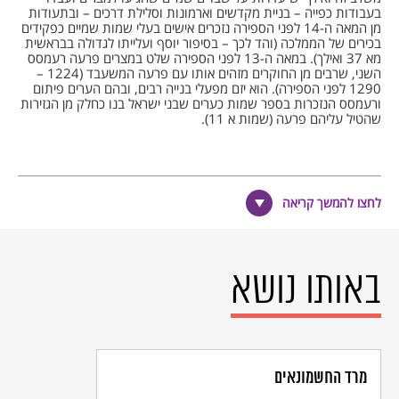
בעבודות כפייה – בניית מקדשים וארמונות וסלילת דרכים – ובתעודות
מן המאה ה-14 לפני הספירה נזכרים אישים בעלי שמות שמיים כפקידים
בכירים של הממלכה (והד לכך – בסיפור יוסף ועלייתו לגדולה בבראשית
מא 37 ואילך). במאה ה-13 לפני הספירה שלט במצרים פרעה רעמסס
השני, שרבים מן החוקרים מזהים אותו עם פרעה המשעבד (1224 –
1290 לפני הספירה). הוא יזם מפעלי בנייה רבים, ובהם הערים פיתום
ורעמסס הנזכרות בספר שמות כערים שבני ישראל בנו כחלק מן הגזירות
שהטיל עליהם פרעה (שמות א 11).
הערות שוליים
לחצו להמשך קריאה
אברהם מלמט, "ראשית האומה", בתוך: אברהם מלמט (עורך) ואחרים,
תולדות ישראל בימי קדם, הוצאת דביר, תשכ"ט - 1969, עמ' 48 -
49.
באותו נושא
ירידת יעקב ובניו למצרים הייתה, לפי המקרא, מימוש של דברי ה'
לאברהם בברית בין הבתרים: "יָדֹעַ תֵּדַע כִּי גֵר יִהְיֶה זַרְעֲךָ בְּאֶרֶץ לֹא לָהֶם
וַעֲבָדוּם וְעִנּוּ אֹתָם אַרְבַּע מֵאוֹת שָׁנָה. וְגַם אֶת הַגּוֹי אֲשֶׁר יַעֲבֹדוּ דָּן אָנֹכִי
וְאַחֲרֵי כֵן יֵצְאוּ בִּרְכֻשׁ גָּדוֹל" (בראשית טו 13 - 14).
ועוד בנושא: ספר שמות, מהדורת עולם התנ"ך, גרשון גליל (עורך),
מרד החשמונאים
הוצאת דודזון-עתי, תשנ"ג - 1993, עמ' 10 - 13.