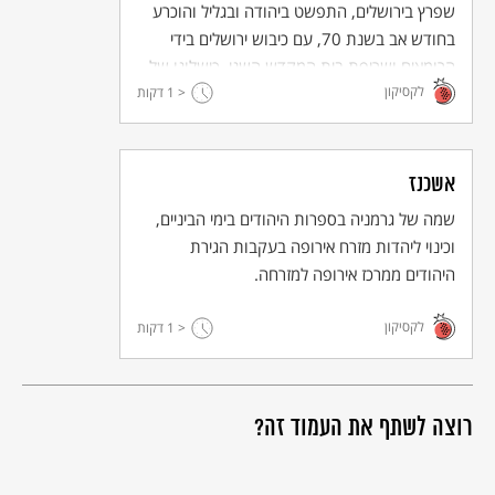
שפרץ בירושלים, התפשט ביהודה ובגליל והוכרע
בחודש אב בשנת 70, עם כיבוש ירושלים בידי
הרומאים ושריפת בית המקדש השני. כישלונו של
לקסיקון
< 1
המרד הגדול מציין את סיום תקופת הבית השני
דקות
בתולדות ישראל.
אשכנז
שמה של גרמניה בספרות היהודים בימי הביניים,
וכינוי ליהדות מזרח אירופה בעקבות הגירת
היהודים ממרכז אירופה למזרחה.
לקסיקון
< 1
דקות
רוצה לשתף את העמוד זה?