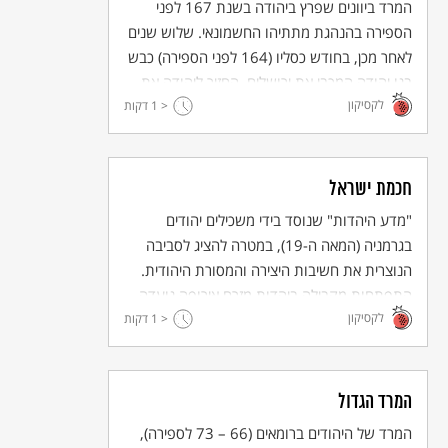
המרד ביוונים שפרץ ביהודה בשנת 167 לפני
הספירה בהנהגת מתתיהו החשמונאי. שלוש שנים
לאחר מכן, בחודש כסליו (164 לפני הספירה) כבש
בנו יהודה המכבי את ירושלים, החזיר ליהודה את
לקסיקון
ריבונותה, הביא להקמת מדינת החשמונאים
< 1
דקות
והבטיח את המשך קיומם של היהודים והיהדות.
חכמת ישראל
"מדע היהדות" שנוסד בידי משכילים יהודים
בגרמניה (המאה ה-19), במטרה להציג לסביבה
הנוצרית את חשיבות היצירה והמסורת היהודית.
התפתחות מקבילה ביהדות מזרח אירופה נועדה
לקסיקון
< 1
לצורכי פנים – להשכלת הציבור היהודי. "חכמת
דקות
ישראל" הייתה הבסיס למחקר המודרני במדעי
היהדות.
המרד הגדול
המרד של היהודים ברומאים (66 – 73 לספירה),