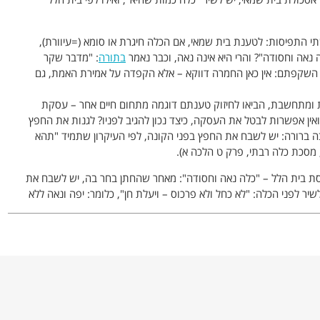
י התפיסות: לטענת בית שמאי, אם הכלה חיגרת או סומא (=עיוורת),
נאה וחסודה"? והרי היא אינה נאה, וכבר נאמר
בתורה
: "מדבר שקר
 השקפתם: אין כאן החמרה דווקא – אלא הקפדה על אמירת האמת, גם
 ומתחשבת, הביאו לחיזוק טענתם דוגמה מתחום חיים אחר – עסקת
ין אפשרות לבטל את העסקה, כיצד נכון להגיב לפניו? לגנות את החפץ
 ברורה: יש לשבח את החפץ בפני הקונה, לפי העיקרון שתמיד "תהא
מסכת כלה רבתי, פרק ט הלכה א).
גרסת בית הלל – "כלה נאה וחסודה": מאחר שהחתן בחר בה, יש לשבח את
יר לפני הכלה: "לא כחל ולא פרכוס – ויעלת חן", כלומר: יפה ונאה ללא