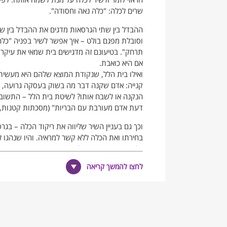
שרים לכלה: "כלה נאה וחסודה".
ההבדל בין שתי הגרסאות מדגים את ההבדל בין שת
וסובלת מפגם בולט – איך אפשר לשיר בפניה "כלה 
תרחק". בטיעונם זה מדגישים בית שמאי את עיקר
אם היא כואבת.
ואילו בית הלל, שנקודת המוצא שלהם היא מעשית
קנייה: אדם שקנה דבר מה בשוק בעסקה גרועה, וא
הנקנה או לשבח אותו? לשיטת בית הלל – התשובה
דעת אדם מעורבת עם הבריות" (מסכתות קטנות, 
וכך גם בעניין השיר שליווה את ריקוד הכלה – ב
בחירתו ואת הכלה ללא קשר למראיה. והיו שנהגו לש
כל קישוט ותוספת, אלא כמות שהיא ממש.
לחצו להמשך קריאה