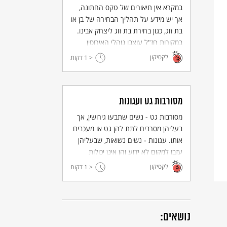
במקרא אין תיאורים של טקס החתונה,
אך יש מידע על תהליך הבחירה של בן או
בת זוג, כגון בחירת בת זוג ליצחק אבינו.
במקורות חז"ל עוצבו נוהלי האירוסין
והנישואין וגם טקס החופה ומשתה
לקסיקון
< 1
דקות
החתונה.
מסורבות גט ועגונות
מסורבות גט - נשים שתבעו גירושין, אך
בעליהן מסרבים לתת להן גט או מעכבים
אותו. עגונות - נשים נשואות, שבעליהן
עזבו למקום לא ידוע והן אינן יכולות
לתבוע גט, או שבעליהן אינם כשירים
לקסיקון
< 1
דקות
לתת גט. ובימינו יש גם גברים מסורבי גט
או עגונים.
נושאים: