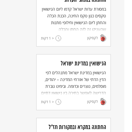
החתונה במנהגי העדות
במסורת עדות ישראל קדמו ליום הנישואין
טקסים כגון טקס החינה, הכנת הכלה
והחתן ליום הנישואין וחילופי מתנות
שהעניקו זה לזה החתן והכלה
ומשפחותיהם.
לקסיקון
< 1
דקות
הנישואין במדינת ישראל
הנישואין במדינת ישראל מתנהלים לפי
הדין הדתי של אזרחי המדינה – יהודים,
מוסלמים, נוצרים וכדומה. ובימינו גוברת
ריקוד חתונה הכולל להטוטי ריקוד.
הדרישה לאפשר בחירה בין נישואין דתיים
© Israelimages.com / Flavio
לנישואים אזרחיים.
לקסיקון
< 1
דקות
Sklar
החתונה במקרא ובמקורות חז"ל