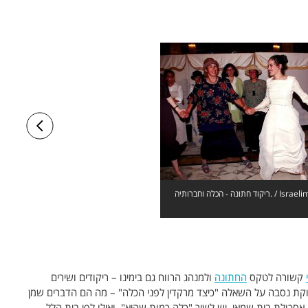
ריקוד חתונה - הכלה וחברותיה. / Israelimages.com ©
קשורה לטקס
החתונה
ולמנהג הרווח גם בימינו – ריקודים ושירים
קת נסבה על השאלה "כיצד מרקדין לפני הכלה" – מה הם הדברים שמן
אסכולת בית שמאי, יש לשיר "כלה כמות שהיא", ואילו לפי בית הלל