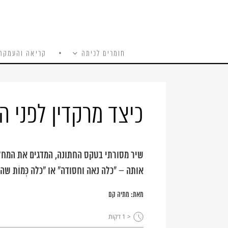
חומרים לכיתה
קריאה והעמקה
כל האתר
Ski
t
conten
כיצד מרקדין לפני ה
שיר מסורתי בטקס החתונה, המדגים את המחלו
אותה – "כלה נאה וחסודה" או "כלה כְּמוֹת שה
מאת:
מתיה קם
< 1
דקות