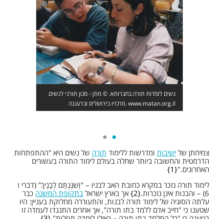
נשים לומדות תורה בחברותא. © מתן - מכון תורני לנשים.
מרכזיו בירושלים וברעננה. www.matan.org.il
צמיחתן של
ישיבות
ומדרשות ללימוד
תורה
של נשים היא "ההתפתחות
הדרמטית והחשובה ביותר שחלה בעולם לימוד התורה בעשורים
האחרונים."
1
לימוד תורה נזכר במקרא כחובת האב לבניו – "וְשִׁנַּנְתָּם לְבָנֶיךָ" (דברי ו
6) – והבנות אינן נזכרות.
2
אך בארץ ישראל
בתקופת המשנה
כבר
עלתה הסוגיה של לימוד תורה לבנות, והתעוררה מחלוקת בעניין: היו
שטענו כי "חייב אדם ללמד בתו תורה", אך אחרים התנגדו לעמדה זו
בטענה כי "כל המלמד בתו תורה – כאילו לִימְדָהּ תִפְלוּת".
3