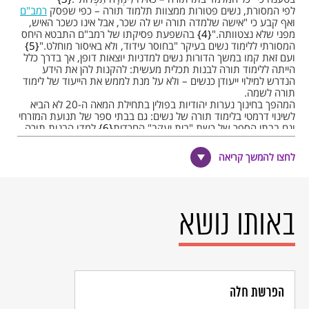
לפי המסורת, נשים פטורות ממצוות תלמוד תורה – כפי שפסק
רמב"ם
ואף קבע כי "אישה שלמדה תורה יש לה שכר, אבל אינו כשכר האיש,
מפני שלא נצטוותה."
4
בהשפעת פסיקתו של רמב"ם התבטא היחס
המסורתי ללימוד נשים בעיקר "בחוסר עידוד, ולא באיסור מוחלט."
5
ועם זאת קמו במשך הדורות נשים למדניות יוצאות דופן, אך בדרך כלל
הייתה ללימוד תורה לבנות תכלית מעשית: להקנות להן את הידע
הנדרש למילוי ייעודן כנשים – ולא על מנת לממש את הייעוד של לימוד
תורה לשמה.
המהפך בחינוך נערות יהודיות בפולין בתחילת המאה ה-20 לא הביא
לשינוי דרמטי בלימוד תורה של נשים: גם בבתי ספר של תנועת המזרחי
וגם בבתי הספר של רשת "בית יעקב" החרדית
6
למדו הבנות תורה
במתכונת מצומצמת שטיפחה את ייעודיה המסורתיים של האישה –
וברמה נמוכה מזו של הבנים.
לחצו להמשך קריאה
שינוי ראשוני בלימוד תורה של בנות ונשים מהזרם האורתודוקסי, החל
בשנות החמישים של המאה ה-20 בארצות הברית, בבתי ספר יהודיים
שהקימה האורתודוקסיה המודרנית ובהם הציעו לבנות מבוא ללימוד
המשנה
והתלמוד
. באותה תקופה בבתי ספר דתיים תיכוניים בישראל
הרחיבו את לימודי הקודש לבנות. בשנות השישים של המאה ה-20
באותו נושא
נוסדה
בירושלים
המכללה לבנות, שהציעה לימודים באווירה "קרובה לזו
של עולם הישיבות" והציגה תכנית לימודים בתחומי פרשנות המקרא,
הלכה ומחשבת ישראל, ובמידה מוגבלת מאוד – גם קטעי תלמוד.
7
עמדה יוצאת דופן בנושא הציג הרב יצחק נסים, הרב הראשי הספרדי
לישראל (1955 – 1972), שעמד על החשיבות בלימוד תורה של נשים,
גם בשל השפעתן על ביתן וסביבתן וגם על רקע הירידה "בתורה
הפרשת חלה
וביראה". וכך כתב הרב נסים לגב' פרחה ששון, שנהגה לשלוח אליו