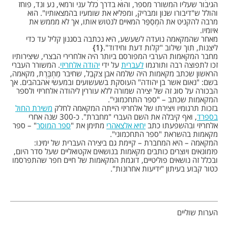
הגיבור שעליו המשורר מספר, והוא בדרך כלל עני ורמאי, נע ונד, פוחז
והולל ש"דיבורו שנון ומבריק, ומפליא את שומעיו בהמצאותיו". הוא
מרבה להקניט את המְסַפֵּר המאיים לנטוש אותו, אך לא מממש את
איומיו.
מאחר שהמקאמה נועדה לשעשע, היא נכתבה בסגנון קליל עד כדי
ליצנות, תוך שילוב "קלות דעת וחידוד".
1
מחבר המקאמות הערבי המפורסם ביותר היה אלחרירי הבצרי, שיצירותיו
זכו לתפוצה רבה ותורגמו
לעברית
על ידי
יהודה אלחריזי
. המשורר העברי
הראשון שכתב מקאמות היה שלמה אבן צקבֵל, שחיבר מַחְבֶּרֶת, מקאמה,
בשם: "נאום אשר בן יהודה" העוסקת בשעשועים ובמעשי אהבהבים. אך
הבכורה על סוג זה של יצירה שמורה ללא עוררין ליהודה אלחריזי ולספר
המקאמות שכתב – "ספר התחכמוני".
בזכות תרגומיו ויצירתו של אלחריזי הייתה המקאמה לחלק
משירת החול
בספרד
, ואף קיבלה את השם העברי "מחברת". כ-300 שנה אחרי
אלחריזי ובהשפעתו כתב
יחיא אלצאהרי
מתימן את "
ספר המוסר
" – ספר
מקאמות בהשראת "ספר התחכמוני".
המקאמה – היא המחברת – קיימת גם ביצירה העברית של ימינו:
פזמונאים ויוצרים כותבים מקאמות בנושאים אקטואליים שעל סדר היום,
ובכלל זה נושאים פוליטיים, דוגמת המקאמות של חיים חפר שהתפרסמו
כטור קבוע בעיתון "ידיעות אחרונות".
הערות שוליים