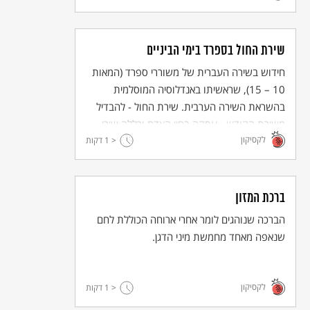
שירת החול בספרד בימי הביניים
חידוש בשירה העברית של משוררי ספרד (המאות
10 – 15), שראשיתו באנדלוסיה המוסלמית
בהשראת השירה הערבית. שירת החול - להבדיל
משירת הקודש - עסקה בחיי האדם וכללה שירי
לקסיקון
< 1
טבע ויין, ידידות ואהבה, והפכה בהדרגה משירה
דקות
אליטיסטית לשירה עממית.
ברכת המזון
הברכה שנוהגים לומר אחרי ארוחה הכוללת לחם
שנאפה מאחד מחמשת מיני הדגן.
לקסיקון
< 1
דקות