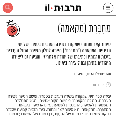
Ski
t
conten
מַחְבֶּרֶת (מקאמה)
סיפור קצר ומחורז שמקורו בשירה הערבית בספרד של ימי
הביניים. המקאמה ("מחברת") הייתה לחלק משירת החול העברית
כל האתר
בזכות תרגומיו וכתיבתו של יהודה אלחריזי, והגיעה גם ליצירה
היהודית בתימן וגם ליצירה בימינו.
מאת:
ישראלה הלזנר
מתיה קם
< 1
דקות
יצירה ספרותית שמקורה בשירה הערבית בספרד, ומשם הגיעה ליצירה
העברית. המילה "מקאמה" פירושה מקום אסיפה, ומכאן התגלגלה
המשמעות לאסיפה, התכנסות לשמיעת נאום או סיפור בעל-פה.
המַחְבֶּרֶת, המקאמה, היא סיפור קצר ומחורז, בעל תבנית קבועה שכללה
במקור שתי דמויות: דמותו של המְסַפֵּר, בן דמותו של המשורר; ודמות