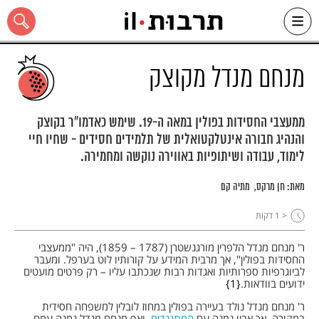
Ski
t
conten
מנחם מנדל מקוצק
ממעצבי החסידות בפולין במאה ה-19. שימש כאדמו"ר בקוצק
והנהיג חבורה אינטלקטואלית של תלמידים חסידים - שחיו חיי
כל האתר
לימוד, עבודה ושיתופיות באווירה נוקשה ומחמירה.
מאת:
חן מרקס
מתיה קם
< 1
דקות
ר' מנחם מנדל הלפרין מורגנשטרן (1787 – 1859), היה "ממעצבי
החסידות בפולין", אך מרבית המידע על קורותיו לוט בערפל. ומעבר
לביוגרפיות ספרותיות ואגדות רבות שנכתבו עליו – רק פרטים מועטים
ידועים בוודאות.
1
ר' מנחם מנדל נולד בעיירה בפולין במחוז לובלין למשפחה חסידית
במקורה, אך אביו נמנה עם
המתנגדים
, ואף מנחם מנדל נמנה עִמָם