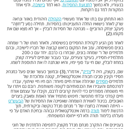
בנעוריו, ולא נמשך
לתנועת החסידות
. הוא למד
בישיבה
, ולפי אחד
המקורות למד גם רוקחות.
הוא התחתן עם בתו של אחד מעשירי
הקהילה
היהודית באזור ונראה
שרק לאחר נישואיו החלה התעניינותו בחסידות. תחילה נסע לַ"חוֹזֶה"
(יעקב יצחק הורוביץ) – מנהיגה של חסידות לובלין – אך לא מצא שם את
מקומו.
2
לאחר מכן הגיע לקהילת החסידים בפשיסחה, ולאחר מותו של ר' שמחה
בונים מפשיסחה, עזב את המקום בראש קבוצה של חבריו לישיבה, ובהם
תלמידים של ר' שמחה בונים, שבחרו בו כרבם. יחד עם כ-200
מתלמידיו-חסידיו, בעיקר צעירים, עבר כעבור שנתיים לעיירה קוצק
במחוז לובלין, שם חי עד סוף ימיו, והיא שנתנה לו את התוספת לשמו.
שם, בקוצק, היה ל"
צדיק
", אדמו"ר,
3
ובמשך כעשר שנים פעל כמנהיג
חסידי וקיבץ סביבו חבורה אינטלקטואלית, קטנה ומלוכדת של
תלמידים-
חסידים
שניהלה אורח חיים מיוחד: הם חיו חיי שיתוף, עבדו
לפרנסתם והעבירו את הכנסותיהם לקופה משותפת. רובם גם ויתרו על
חיי משפחה מסודרים כדי להיות קרובים לרבם, וקיבלו על עצמם אורח
חיים קפדני ובלתי מתפשר: חיפוש מתמיד אחר האמת ומאבק ביצרים
האנוכיים. בניגוד לאווירת השמחה שאפיינה את החסידות של
הבעש"ט
– הייתה האווירה בחצרו של ר' מנחם מנדל נוקשה וביקורתית, תוך
הדגשת לימוד
תורה
ברמה אינטלקטואלית גבוהה ובחינת האדם על פי
מעלתו בלימוד תורה ולא לפי ייחוסו המשפחתי.
בעניינים אלו התקרב מנחם מנדל מקוצק לתפיסה הלמדנית של חוגי