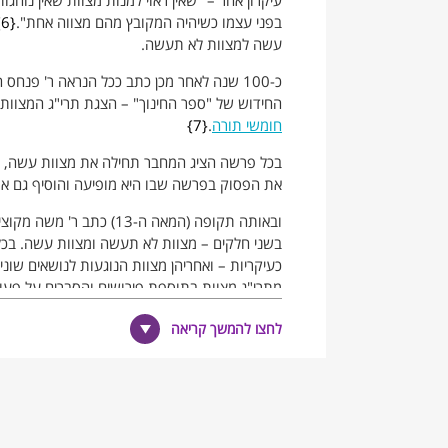
עיקרון אחר – "שאין ראוי למנות מצוות שאין נוהגות
בפני עצמו כשיהיה המקובץ מהם מצווה אחת".
6
עשה למצוות לא תעשה.
החידוש של "ספר החינוך" – הצגת תרי"ג המצוות 
חומשי תורה
.
7
בכל פרשה הציג המחבר תחילה את מצוות עשה, ול
את הפסוק בפרשה שבו היא מופיעה והוסיף גם את
ובאותה תקופה (המאה ה-13) כתב ר' משה מקוצי שבצרפת את "ספר מצוות גדול" (סמ"ג),
בשני חלקים – מצוות לא תעשה ומצוות עשה. בכל
כעיקריות – ואחריהן מצוות הנוגעות לנושאים שונ
מתרי"ג מצוות בתוספת פירושים והסברים על פעול
יש לציין כי ספרי המצוות ומנייני המצוות לסוגיה
לחצו להמשך קריאה
תרי"ג המצוות, כמו גם אמירת "
פיוטי
אזהרות" הכול
נוסח עדות המזרח.
הערות שוליים