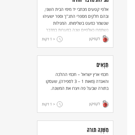
מגילות מדבר יהודה
אלפי קטעים מכתבי יד מימי הבית השני,
ובהם חלקים מספרי התנ"ך וספר ישעיהו
שנשמר כמעט בשלימותו. המגילות
נשתמרו כאלפיים שנה במערות במדבר
יהודה ותרמו רבות לחקר המקרא, תולדות
לקסיקון
< 1
דקות
ישראל והנצרות הקדומה.
תַנָאִים
חכמי ארץ ישראל – חכמי ההלכה
והאגדה (מאות 1 – 3 לספירה), שעסקו
בתורה שבעל פה ויצרו את המשנה.
לקסיקון
< 1
דקות
מִשְׁנֵה תורה