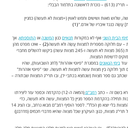
תלמוד הבבלי:
, שלוש מאות ושישים וחמש לאווין (=מצוות לא תעשה) כמניין
עֲשֵׂה כנגד איבריו של אדם."
1
ימי הבית השני
ואף לא במקורות
תנאיים
כגון
המשנה
או
התוספתא
. אך
 – עם חלוקה מספרית למצוות עֲשֵׂה ולא תעשה
2
– ואינו מפרט מהן
מצוות אלו. את המידע החסר – פירוט 613 המצוות (365 מצוות לא תעשה ו-245 מצוות עשה) ביקשו להשלים מחברי
מוקים לרשימת המצוות.
 עוד
בימי הגאונים
במסגרת "פיוטי אזהרות" (לחג השבועות), שהיו
 תוך חלוקה בין מצוות עשה למצוות לא תעשה. שני "פיוטי אזהרות"
כתב גם ספר מצוות (שנמצא בכתבי יד), ובו תרי"ג המצוות שבתורה –
קרא בשם זה – כתב
רמב"ם
(המאה ה-12) כהקדמה וכספר עזר ליצירתו
ְנוֹת תחילה בהקדמת הספר מניין כל המצוות, עשה ולא תעשה, כדי
שתכלול חלוקת הספר [משנה תורה] את דיני כל המצוות בלי יוצא מן הכלל". לספר הוסיף רמב"ם מבוא נרחב, ובו הציג 14
י"ג מצוות, כגון: העיקרון שכל מצווה שהיא מדברי חכמים (מדרבנן)