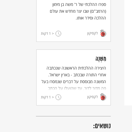
ספרו ההלכתי של ר' משה בן מימון
(הרמב"ם) שבו יצר מחדש את עולם
ההלכה וסידר אותו.
לקסיקון
< 1
דקות
מִשְׁנָה
היצירה ההלכתית הראשונה שנכתבה
אחרי התורה שבכתב - בארץ ישראל.
המשנה מבוססת על דברים שנמסרו בעל
פה מדור לדור, עד שהועלו על הכתב
ונערכו בידי רבי יהודה הנשיא בשנת 220
לקסיקון
< 1
דקות
לספירה (בערך).
נושאים: