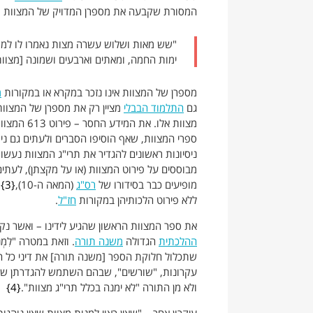
המסורת שקבעה את מספרן המדויק של המצוות – תרי"ג (613) – נזכרת לראשונה ב
"שש מאות ושלוש עשרה מצות נאמרו לו למשה
ימות החמה, ומאתים וארבעים ושמונה [מצוות] 
מספרן של המצוות אינו נזכר במקרא או במקורות
מ
גם
התלמוד הבבלי
מציין רק את מספרן של המצוות
ספרי המצוות, שאף הוסיפו הסברים ולעתים גם ני
ניסיונות ראשונים להגדיר את תרי"ג המצוות נעשו
מבוססים על פירוט המצוות (או על מקצתן), לעתים
מופיעים כבר בסידורו של
רס"ג
(המאה ה-10),
3
ש
ללא פירוט הלכותיהן במקורות
חז"ל
.
את ספר המצוות הראשון שהגיע לידינו – ואשר נ
ההלכתית
הגדולה
משנה תורה
. וזאת במטרה "לִמ
עקרונות, "שורשים", שבהם השתמש להגדרתן של תר
ולא מן התורה "לא ימנה בכלל תרי"ג מצוות".
4