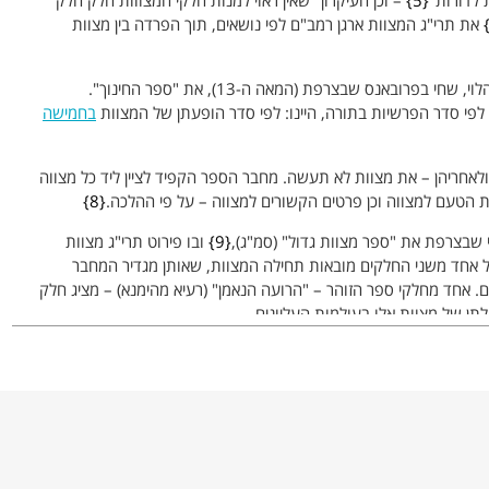
 לדורות"
5
– וכן העיקרון "שאין ראוי למנות חלקי המצווות חלק חלק
את תרי"ג המצוות ארגן רמב"ם לפי נושאים, תוך הפרדה בין מצוות
כ-100 שנה לאחר מכן כתב ככל הנראה ר' פנחס הלוי, שחי בפרובאנס שבצרפת (המאה ה-13), את "ספר החינוך".
לפי סדר הפרשיות בתורה, היינו: לפי סדר הופעתן של המצוות
בחמישה
אחריהן – את מצוות לא תעשה. מחבר הספר הקפיד לציין ליד כל מצווה
 הטעם למצווה וכן פרטים הקשורים למצווה – על פי ההלכה.
8
9
ובו פירוט תרי"ג מצוות
 אחד משני החלקים מובאות תחילה המצוות, שאותן מגדיר המחבר
ים. אחד מחלקי ספר הזוהר – "הרועה הנאמן" (רעיא מהימנא) – מציג חלק
תן של מצוות אלו בעולמות העליונים.
ם לא מציגים מדרג של המצוות ולא קובעים סולם חשיבות למצוות. קריאת
לים את פירוט המצוות, היו לחלק מן המסורת של תיקון ליל שבועות