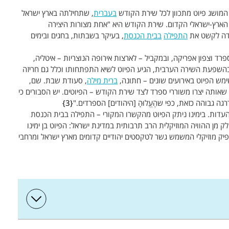
 המושג פיוט מתכוון לכל שירת הקודש
בעברית
, שתחילתה בארץ ישראל
רה), בפיוט הארץ-ישראלי הקדום. שירת הקודש היא "אחת מצורות היצירה
דה לקשט את
התפילה
בבית הכנסת
, בעיקר בשבתות, בחגים ובימים
רד וצפון אפריקה, ובמקביל – לארצות אירופה הנוצריות – איטליה,
השפעת השירה הערבית, הגיע הפיוט לשיא התפתחותו וכלל גם חריזה
שימש הפיוט באירועים שונים – חתונה,
ברית מילה
, סעודת שבת. שם,
 שאותה יצרו משוררי ספרד לצד שירת הקודש – הפיוטים. יש הסבורים כי
גבוהה כזאת, כפי שהֶעֱלוּהָ [היהודים] הספרדים."
3
 העדות. בימינו ניתק הפיוט מהקשרו המקורי – התפילה בבית הכנסת
 מן ההוויה המוזיקלית הרב תרבותית במדינת ישראל: הפיוט בן ימינו
אפיק מוזיקלי המשמש גשר לטקסטים יהודיים קדומים מארץ ישראל ומרחבי