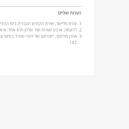
מאת:
שלמה אבן גבירול
הערות שוליים
שְׁחִי לָאֵל, יְחִידָה הַחֲכָמָה, / וְרוּצִי לַעֲבֹד אוֹתוֹ בְּאֵימָ
עזרא פליישר, שירת הקודש העברית בימי הביניים, הוצאת
השתחווי לאל, נשמה חכמה, ועבדי אותו בפחד וירא
לדוגמה: ארבע שורות שיר שלהן חרוז אחד: א-א-א
לְעוֹלָמֵךְ פְנֵי לֵילֵךְ וְיוֹמֵךְ, / וְלָמָּה תִרְדְפִי הֶבֶל וְלָמָּה?‏
אין לרדוף אחר ההבל של העולם הזה.‏
142.
מְשׁוּלָה אַתְּ בְּחַיּוּתֵךְ לְאֵל חַי, / אֲשֶׁר נֶעְלָם כְּמוֹ אַתְּ
הנשמה דומה לאל ונסתרת מן העין כמותו.‏
הֲלֹא אִם יוֹצְרֵךְ טָהוֹר וְנָקִי – / דְּעִי כִּי כֵן טְהוֹרָה אַתְּ 
חֲסִיןיִשָּׂאשְׁחָקִים עַל זְרֹעוֹ – / כְּמוֹתִשְׂאִי גְּוִיָּה נֶאֱלָמָה
כפי שהאל נושא את העולם, כך הנשמה נושאת את
זְמִירוֹת קַדְּמִי, נַפְשִׁי, לְצוּרֵךְ / אֲשֶׁר לֹא שָׂם דְּמוּתֵךְ בּ
תפקיד הנפש לזמר לכבוד האל כל זמן שהיא חיה.‏
קְרָבַי, בָּרֲכוּ תָמִיד לְצוּרְכֶם, / אֲשֶׁר לִשְׁמוֹ תְהַלֵּל כֹּל נ
תפקיד אברי הגוף הפנימיים לברך את האל.‏
‏ ‏
פיוט זה נכתב לתפילת הבוקר (שחרית) של שבת,