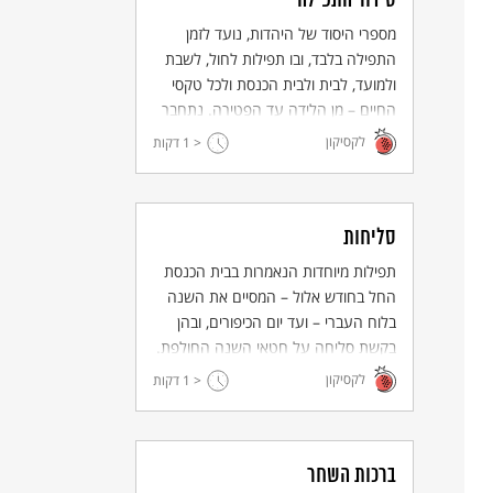
סידור התפילה
מספרי היסוד של היהדות, נועד לזמן
התפילה בלבד, ובו תפילות לחול, לשבת
ולמועד, לבית ולבית הכנסת ולכל טקסי
החיים – מן הלידה עד הפטירה. נתחבר
לאורך דורות רבים ובו קטעים מן התנ"ך
לקסיקון
< 1
דקות
לצד טקסטים בני ימינו.
סליחות
תפילות מיוחדות הנאמרות בבית הכנסת
החל בחודש אלול – המסיים את השנה
בלוח העברי – ועד יום הכיפורים, ובהן
בקשת סליחה על חטאי השנה החולפת.
קטעי התפילה, הפסוקים והפיוטים,
לקסיקון
< 1
דקות
חוזרים ומזכירים את מידות הרחמים של
האל ואת זכויותיהם של אבות האומה.
ברכות השחר