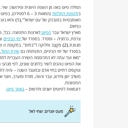
המילה פיוט באה מן השפה היוונית ופירושה: שיר.
ב
תקופת התלמוד
(המאות 3 – 6 לספי
האותנטיות במובהק של עם ישראל",
1
והיא נוע
נוראים.
מארץ ישראל עבר
הפיוט
לארצות התפוצה: בבל, ספ
צרפת, גרמניה – וספרד. בספרד של
ימי הביניים
וב
מגוונת,
2
מִקְצָב וחלוקה ל"בתים". בתקופה זו 
בספרד של ימי הביניים, התפתחה גם
שירת החול
,
"מאז ועד עתה לא התרוממה השירה העברית למדרגה 
את הפיוט נוהגים לשיר בלחנים שונים, לפי מנהגי
וטקסים דתיים בחיי אדם ובמעגל השנה – והיה לחלק
משלב ישן וחדש, עבר והווה, מזרח ומערב, ויוצר 
התפוצות.
דוגמאות לפיוטים ישנים וחדשים –
באתר פיוט
.
מעט יוצרים: שחי לאל