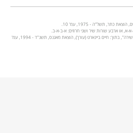
ה. ‏
 כתר, תשל"ה - 1975, עמ' 10.
ה.‏
-א, או ארבע שורות שיר ושני חרוזים: א-ב-א-ב.
אהרן מירסקי, "יצירתם של יהודי ספרד בפיוט ובשירה", בתוך: חיים ביינארט (עורך), הוצאת מאגנס, תשנ"ד - 1994, עמ'
 נֶעֱלָמָה.‏
וְתַמָּה. ‏
.‏
 הגוף.‏
ָאֲדָמָה. ‏
ְשָׁמָה!‏
 והוא משמש פתיחה לקטע התפילה "נשמת כל חי" – כפי שמעידה