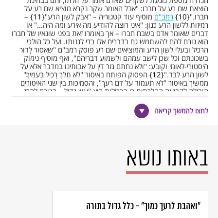
הגדרה נוספת נוגעת לשקרים שאדם אומר על זולתו, והם בבחינת
הוצאת שם רע על חברו: "אבל האומר שקר נקרא מוציא שם רע על
חברו."
10
רמב"ם
מוסיף עוד קטגוריה – "אבק לשון הרע"
11
–
רמיזות ללשון הרע כגון: "איני רוצה להודיע מה אירע ומה היה…" או
דברים שאומר אדם בשבח חברו – אך באומרו זאת בפני שונאיו של חברו
הוא גורם להם להשתמש גם בדברים אלו כדי לגנותו. ועל כל הולכי
הרכיל ובעלי לשון הרע והמוציאים שם רע פוסק רמב"ם "שאסור לָדוּר
בשכונתם וכל שכן לישב עמהם ולשמוע דבריהם", ואף מוסיף נימוק
היסטורי-לאומי וקובע: "ולא נחתם גזר דין על אבותינו במדבר אלא על
לשון הרע לבד."
12
הפסוק הפותח באיסור "לֹא תֵלֵךְ רָכִיל בְּעַמֶּיךָ"
ממשיך באיסור "לא תעמוד על דם רעך", והסמיכות בין שני האיסורים
הובילה לקביעה ההלכתית כי הרכילות היא "עוון גדול… הגורם להרג
נפשות רבות בישראל…"
13
הרב ישראל מאיר הכהן
עוסק בספריו באיסור לשון הרע – ובדרכים
לחצו להמשך קריאה
להימנע מעבירה על איסור זה – ועם זאת מגדיר מקרים שבהם חובה
לספר את האמת על הזולת, גם כשאמת זו מכילה דברים בגנות הזולת,
כדי להזהיר אחרים "שלא יתחברו עמו" או כדי "שלא ילמדו ממעשיו."
בשנת תשכ"ה – 1965 התקבל בכנסת "חוק לשון הרע", עם תיקונים
שנוספו לחוק שנה אחר כך, ובכלל זה שינוי שם החוק ל"חוק איסור לשון
באותו נושא
הרע". החוק מגדיר את המושג ואת האחריות על ביצוע העבירה ומציג
גם הקלות והֲגָנוֹת מפני החוק.
נוסח מקוון של חוק לשון הרע – באתר הספרייה הווירטואלית של מטח
.
"ואהבת לרעך כמוך" - כלל גדול בתורה