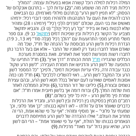
המילה רכילות למילה רוכל קשורה אפוא בפעילות עצמה: "המוליך
רכילות מגיד לזה מה ששמע מזה."
2
עדות לכך – בתרגום אונקלוס של
הפסוק: "לא תפיץ לשון הרע" (בתרגום מילולי מארמית). גם הנביאים
הרבו להוכיח את העם על התנהגותו ולהזהירו מפני דוברי רכיל: ירמיהו
מאשים את בני העם, שכולם "סוֹרְרִים הֹלְכֵי רָכִיל" (ירמיהו ו 28) ומזהיר
שלא לבטוח באח או בידיד "וְכָל רֵעַ רָכִיל יַהֲלֹךְ" (ט 3). והנביא יחזקאל
מצביע על הקשר בין רכילות ובין שפיכות דמים (
יחזקאל
כב 9). וגם ספר
משלי מתריע מפני התרועעות עם "הוֹלֵךְ רָכִיל מְגַלֶּה סּוֹד" (יא 13, כ 19).
הגדרת רכילות ולשון הרע מבוססת על ההנחה של חז"ל, שכל מה
שאדם אומר לחברו נועד רק לאוזניו של החבר – אלא אם בעל הדבר נתן
לחברו רשות מפורשת לספר זאת לאחרים. וזאת במסגרת מערכת
הכללים שהגדירו
חז"ל
תחת הכותרת "דרך ארץ".
3
חז"ל התריעו על
התופעה של לשון הרע והדגישו את חומרת העבירה: "לשון הרע שקול
כנגד עבודה זרה, גילוי עריות ושפיכות דמים", ולפיכך "כל המספר לשון
הרע וכל המקבל לשון הרע… ראוי להשליכו לכלבים".
4
חז"ל מנו כמה
אסונות לאומיים שאירעו לעם ישראל בגלל חטא לשון הרע, ובהם עצירת
גשמים ובצורת,
5
כיליונו של דור המדבר,
6
ופילוג הממלכה לאחר
מות שלמה המלך.
7
וברוח דומה אך בלשון חיובית אמרו חז"ל: "אם
שמרת פיך מלשון הרע – יהיו כל ימיך בשלום."
8
רמב"ם מבחין בפסיקתו בין רכילות ובין לשון הרע, ומגדיר את הרכילות
כדברים שאומר אדם על זולתו – לאו דווקא בגנותו: "כך אמר פלוני, וכך
שמעתי על פלוני" – אך מוסיף ומזהיר: "אף על פי שהוא אמת, הרי זה
מחריב את העולם." ואילו ההגדרה של לשון הרע מתייחסת לדברים
הנאמרים בגנותו של הזולת, "אף על פי שאומר אמת" – הרי הם לשון
הרע, שהיא עוון גדול "עד מאוד" מרכילות.
9