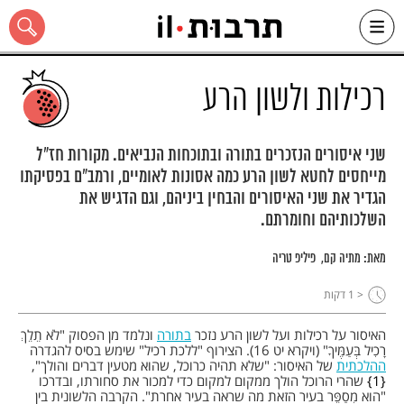
Ski
t
conten
רכילות ולשון הרע
שני איסורים הנזכרים בתורה ובתוכחות הנביאים. מקורות חז"ל
מייחסים לחטא לשון הרע כמה אסונות לאומיים, ורמב"ם בפסיקתו
כל האתר
הגדיר את שני האיסורים והבחין ביניהם, וגם הדגיש את
השלכותיהם וחומרתם.
מאת:
מתיה קם
פיליפ טריה
< 1
דקות
האיסור על רכילות ועל לשון הרע נזכר
בתורה
ונלמד מן הפסוק "לֹא תֵלֵךְ
רָכִיל בְּעַמֶּיךָ" (ויקרא יט 16). הצירוף "ללכת רכיל" שימש בסיס להגדרה
ההלכתית
של האיסור: "שלא תהיה כרוכל, שהוא מטעין דברים והולך",
1
שהרי הרוכל הולך ממקום למקום כדי למכור את סחורתו, ובדרכו
"הוא מְסַפֵּר בעיר הזאת מה שראה בעיר אחרת". הקרבה הלשונית בין