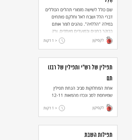
הַלֵל
שם כולל לשישה מזמורי תהלים הכוללים
דברי הלל ושבח לאל וחלקם פותחים
במילה "הללויה". נוהגים לומר אותם
בבוקר בחגים ובמועדים מיוחדים, ורק
פעם בשנה בלילה: בליל הסדר.
לקסיקון
< 1
דקות
תפילין של רש"י ותפילין של רבנו
תם
אחת המחלוקות סביב הנחת תפילין
שמיוחסת לסב ונכדו מהמאות 12-11
לספירה.
לקסיקון
< 1
דקות
תפילות השבת