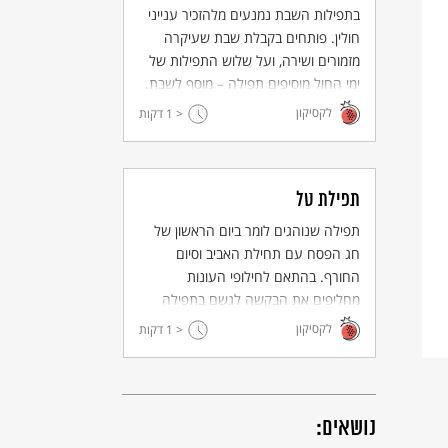
בתפילות השבת נמנעים מלהזכיר ענייני
חולין. פותחים בקבלת שבת שעיקרה
מזמורים ושירה, ועל שלוש התפילות של
ימי החול מוסיפים תפילה – מוסף לשבת.
לקסיקון
< 1
דקות
תפילת טל
תפילה שנוהגים לומר ביום הראשון של
חג הפסח עם תחילת האביב וסיום
החורף. בהתאם לחילופי העונות
מחליפים את הבקשה לגשם בתפילה
לאביב וקיץ ברוכים בטל וביבולים.
לקסיקון
< 1
דקות
נושאים: