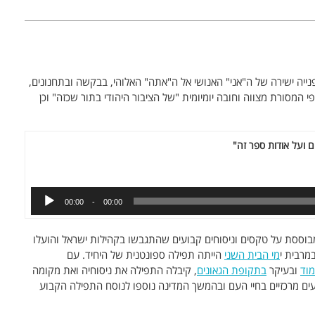
ייה ישירה של ה"אני" האנושי אל ה"אתה" האלוהי, בבקשה ובתחנונים,
 המסורת מצווה וחובה יומיומית "של הציבור היהודי בתור שכזה" וכן
ם ועל אודות ספר זה"
00:00
00:00
וססת על טקסים וניסוחים קבועים שהתגבשו בקהילות ישראל והועלו
מרבית י
מי הבית השני
הייתה תפילה ספונטנית של היחיד. עם
וד
ובעיקר
בתקופת הגאונים
, קיבלה התפילה את ניסוחיה ואת מקומה
ים מרכזיים בחיי העם ובהמשך המדינה נוספו לנוסח התפילה הקבוע