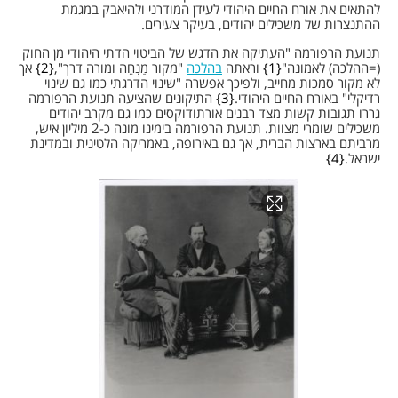
להתאים את אורח החיים היהודי לעידן המודרני ולהיאבק במגמת
ההתנצרות של משכילים יהודים, בעיקר צעירים.
תנועת הרפורמה "העתיקה את הדגש של הביטוי הדתי היהודי מן החוק
(=ההלכה) לאמונה"
1
וראתה
בהלכה
"מקור מַנְחֶה ומורה דרך",
2
אך
לא מקור סמכות מחייב, ולפיכך אפשרה "שינוי הדרגתי כמו גם שינוי
רדיקלי" באורח החיים היהודי.
3
התיקונים שהציעה תנועת הרפורמה
גררו תגובות קשות מצד רבנים אורתודוקסים כמו גם מקרב יהודים
משכילים שומרי מצוות. תנועת הרפורמה בימינו מונה כ-2 מיליון איש,
מרביתם בארצות הברית, אך גם באירופה, באמריקה הלטינית ובמדינת
ישראל.
4