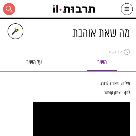
Ski
t
conten
מה שאת אוהבת
< 1
דקות
כל האתר
השיר
על השיר
מילים:
מאיר גולדברג
לחן:
יצחק קלפטר