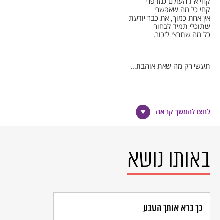
קחי את העולם כמו פרי
קחי כל מה שאפשרי
אין אחת כמוך, את כבר יודעת
שתוכלי תמיד לבחור
כל מה שתרצי לזכור.
תעשי רק מה שאת אוהבת…
יום אחד יבוא מי שחיכית לו
מי שאת רוצה יבוא
לחצו להמשך קריאה
עם מה שאת אוהבת בו.
תעשי רק מה שאת אוהבת…
באותו נושא
© כל הזכויות שמורות למחבר ול
אקו"ם
כך ברא אותך הטבע