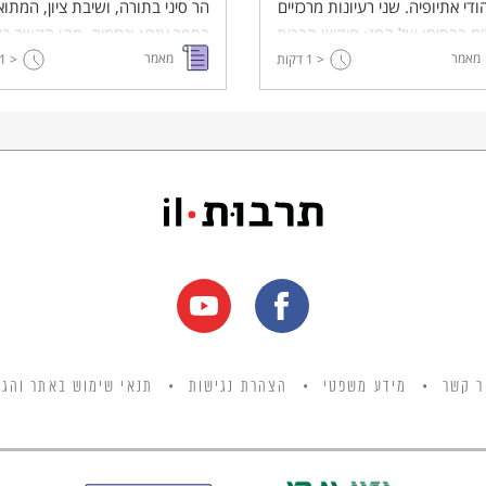
ודי אתיופיה. שני רעיונות מרכזיים
הר סיני בתורה, ושיבת ציון, המתו
ם בבסיסו של החג: חידוש הברית
בספר עזרא ונחמיה. מהו הקשר בין
מאמר
מאמר
< 1
ם ישראל לבין ה' והגעגועים לארץ
דקות
< 1
מקורות מקראיים אלו לרעיונותיו ש
 ולירושלים.
החג?
ר קשר
מידע משפטי
הצהרת נגישות
תנאי שימוש באתר והגנ