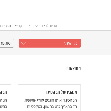
חומרים לכיתה
קריאה והעמקה
כל האתר
Ski
t
כל האתר
סוג פרי
conten
1
תוצאות
מנהגיו של חג הסיגד
חג ה
חג הסיגְד, אותו חוגגים יהודי אתיופיה,
חג הס
חל בתאריך כ"ט בחשוון. בטקסט זה
בחשוו